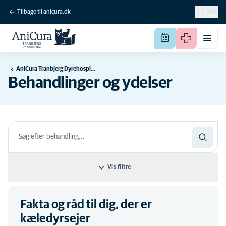
Tilbage til anicura.dk
SØG
AniCura Tranbjerg Dyrehospital
Behandlinger og ydelser
Vis filtre
Filtrer efter: Behandlingens navn
Fakta og råd til dig, der er
Behandlingens navn
Disciplines
kæledyrsejer