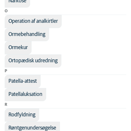
Narkose
O
Operation af analkirtler
Ormebehandling
Ormekur
Ortopædisk udredning
P
Patella-attest
Patellaluksation
R
Rodfyldning
Røntgenundersøgelse