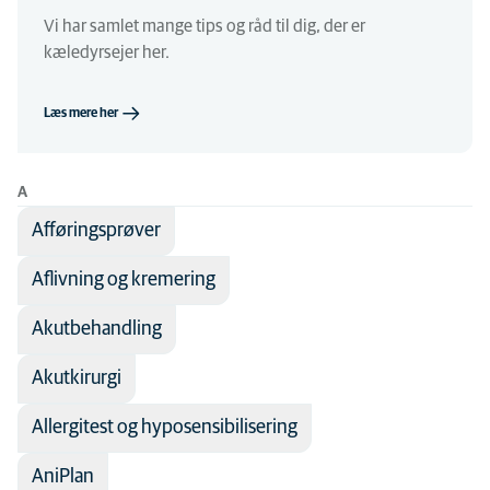
Medicinsk område
Adfærd
Alle dyretyper
Vi har samlet mange tips og råd til dig, der er
kæledyrsejer her.
Akut
Andre dyr
Antibiotika
Hund
Læs mere her
Billeddiagnostik
Hvalpe
Bløddelskirurgi
Kanin
A
Dermatologi
Kat
Afføringsprøver
Ernæring
Killing
Aflivning og kremering
Fysioterapi
Seniorhund
Akutbehandling
Hjertelidelser
Seniorkat
Infektionssygdomme
Akutkirurgi
Kattesygdomme
Allergitest og hyposensibilisering
Kirurgi
AniPlan
Kræft