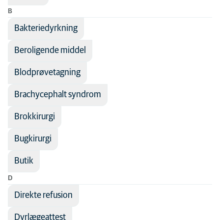
B
Laboratoriediagnostik
Bakteriedyrkning
Lungelidelser
Mave-tarmlidelser
Beroligende middel
Mund og tænder
Blodprøvetagning
Narkose
Brachycephalt syndrom
Ortopædi
Brokkirurgi
Reproduktion
Senior-dyr
Bugkirurgi
Smertebehandling
Butik
Specialty practice
D
Sygdomsforebyggelse
Direkte refusion
Sygepleje
Dyrlægeattest
Øjne