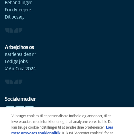
Behandlinger
For dyreejere
Dit besøg
Arbejd hos os
Karrieresiden
Ledige jobs
©AniCura 2024
Sociale medier
Vi bruger cookies til at personalisere indhold og annoncer, til at
levere sociale mediefunktioner og til at analysere vores trafik. Du
kan bruge cookieindstillinger til at ændre dine præferencer.
Læs
Cookie-politik
mere om vores cookiepolitik
(opens in a new tab)
. Klik på "Accepter cookies" for at