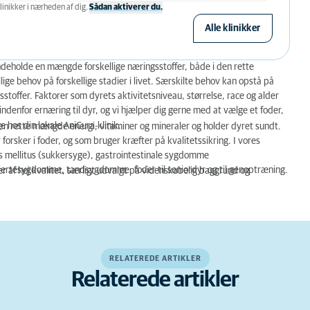
linikker i nærheden af ​​dig.
Sådan aktiverer du.
Alle klinikker
indeholde en mængde forskellige næringsstoffer, både i den rette
ige behov på forskellige stadier i livet. Særskilte behov kan opstå på
stoffer. Faktorer som dyrets aktivitetsniveau, størrelse, race og alder
indenfor ernæring til dyr, og vi hjælper dig gerne med at vælge et foder,
e hos din lokale AniCura-klinik.
den rette mængde energi, vitaminer og mineraler og holder dyret sundt.
rsker i foder, og som bruger kræfter på kvalitetssikring. I vores
es mellitus (sukkersyge), gastrointestinale sygdomme
ertesygdomme, tandsygdomme, foder til seniordyr og til genoptræning.
r af høj kvalitet, særligt udvalgt på videnskabelig baggrund og
RELATEREDE ARTIKLER
Relaterede artikler