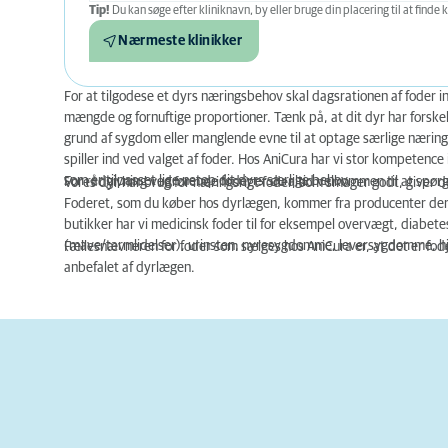
Tip!
Du kan søge efter kliniknavn, by eller bruge din placering til at finde k
Nærmeste klinikker
For at tilgodese et dyrs næringsbehov skal dagsrationen af foder 
mængde og fornuftige proportioner. Tænk på, at dit dyr har forskell
grund af sygdom eller manglende evne til at optage særlige nærings
spiller ind ved valget af foder. Hos AniCura har vi stor kompetence 
som er tilpasset lige netop dit dyrs særlige behov.
For rådgivning vedrørende foder er du altid velkommen til at spørg
Vores dyr har brug for næringsrigt foder, som smager godt, giver 
Foderet, som du køber hos dyrlægen, kommer fra producenter der fo
butikker har vi medicinsk foder til for eksempel overvægt, diabet
(mave/tarmlidelser), urinsten, nyresygdomme, leversygdomme, hj
Fællesnævneren for foder som sælges hos AniCura er, at det er fode
anbefalet af dyrlægen.