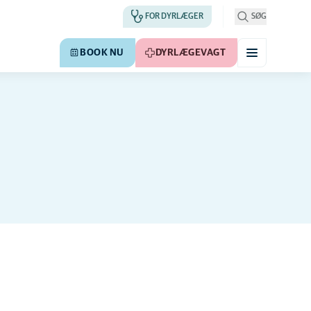
FOR DYRLÆGER
SØG
BOOK NU
DYRLÆGEVAGT