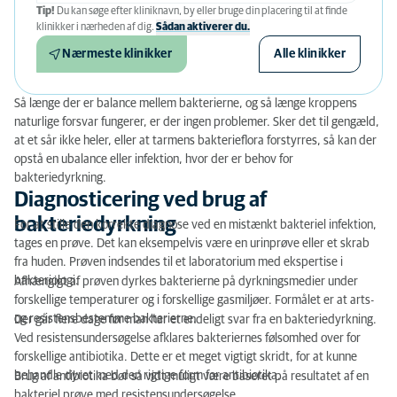
Tip!
Du kan søge efter kliniknavn, by eller bruge din placering til at finde
klinikker i nærheden af ​​dig.
Sådan aktiverer du.
Nærmeste klinikker
Alle klinikker
Så længe der er balance mellem bakterierne, og så længe kroppens
naturlige forsvar fungerer, er der ingen problemer. Sker det til gengæld,
at et sår ikke heler, eller at tarmens bakterieflora forstyrres, så kan der
opstå en ubalance eller infektion, hvor der er behov for
bakteriedyrkning.
Diagnosticering ved brug af
bakteriedyrkning
For at stille den korrekte diagnose ved en mistænkt bakteriel infektion,
tages en prøve. Det kan eksempelvis være en urinprøve eller et skrab
fra huden. Prøven indsendes til et laboratorium med ekspertise i
bakteriologi.
Afhængigt af prøven dyrkes bakterierne på dyrkningsmedier under
forskellige temperaturer og i forskellige gasmiljøer. Formålet er at arts-
og resistensbestemme bakterierne.
Der går flere dage før man har et endeligt svar fra en bakteriedyrkning.
Ved resistensundersøgelse afklares bakteriernes følsomhed over for
forskellige antibiotika. Dette er et meget vigtigt skridt, for at kunne
behandle dyret med den rigtige form for antibiotika.
Brug af antibiotika bør så vidt muligt være baseret på resultatet af en
bakteriel prøve med resistensundersøgelse.