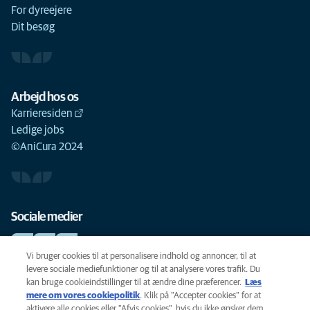
For dyreejere
Dit besøg
Arbejd hos os
Karrieresiden
Ledige jobs
©AniCura 2024
Sociale medier
Vi bruger cookies til at personalisere indhold og annoncer, til at
levere sociale mediefunktioner og til at analysere vores trafik. Du
kan bruge cookieindstillinger til at ændre dine præferencer.
Læs
Cookie-politik
mere om vores cookiepolitik
(opens in a new tab)
. Klik på "Accepter cookies" for at
Privatlivspolitik
aktivere alle cookies eller "Afvis cookies", hvis du ikke ønsker dem.