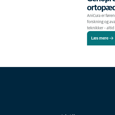
ortopæd
AniCura er føre
forskning og ava
teknikker – altid
Læs mere