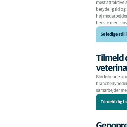
mest attraktive 
betydelig tid og 
høj medarbejdert
bedste medicins
Se ledige still
Tilmeld 
veterinæ
Bliv løbende op
branchenyheder o
samarbejder me
Tilmeld dig h
Genopret