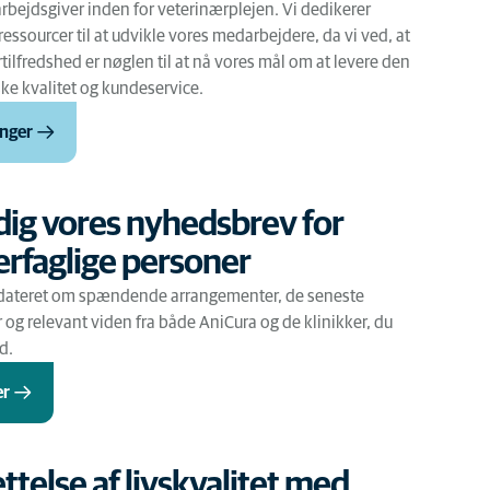
arbejdsgiver inden for veterinærplejen. Vi dedikerer
ressourcer til at udvikle vores medarbejdere, da vi ved, at
ilfredshed er nøglen til at nå vores mål om at levere den
ke kvalitet og kundeservice.
inger
dig vores nyhedsbrev for
rfaglige personer
dateret om spændende arrangementer, de seneste
g relevant viden fra både AniCura og de klinikker, du
d.
er
telse af livskvalitet med