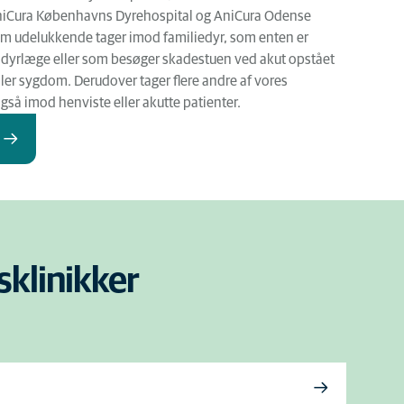
niCura Københavns Dyrehospital og AniCura Odense
om udelukkende tager imod familiedyr, som enten er
n dyrlæge eller som besøger skadestuen ved akut opstået
ler sygdom. Derudover tager flere andre af vores
gså imod henviste eller akutte patienter.
r
sklinikker