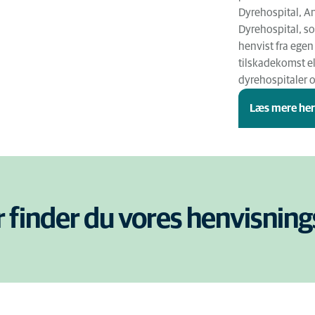
Dyrehospital, A
Dyrehospital, s
henvist fra ege
tilskadekomst el
dyrehospitaler o
Læs mere he
 finder du vores henvisning