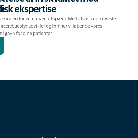
isk ekspertise
nde inden for veterinær ortopædi. Med afsæt i den nyeste
nceret udstyr udvikler og forfiner vi løbende vores
 til gavn for dine patienter.