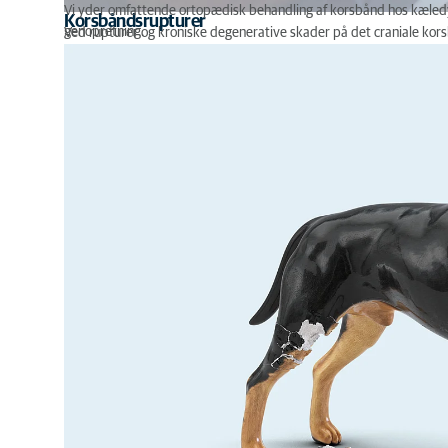
Vi yder omfattende ortopædisk behandling af korsbånd hos kæledy
Korsbåndsrupturer
genopretning.
Ved rupturer og kroniske degenerative skader på det craniale kors