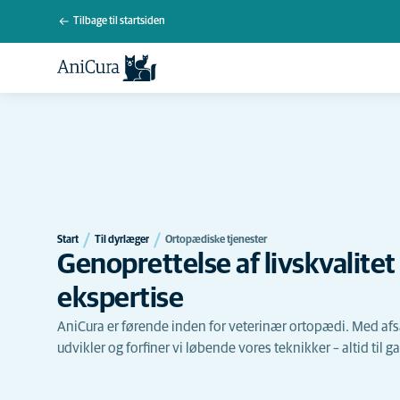
Tilbage til startsiden
Start
Til dyrlæger
Ortopædiske tjenester
Genoprettelse af livskvalit
ekspertise
AniCura er førende inden for veterinær ortopædi. Med afs
udvikler og forfiner vi løbende vores teknikker – altid til g