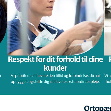
Respekt for dit forhold til dine
kunder
å
Vi prioriterer at bevare den tillid og forbindelse, du har
Vi 
opbygget, og støtte dig i at levere ekstraordinær pleje.
hol
Ortopæd