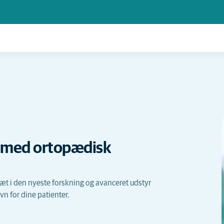
et med ortopædisk
æt i den nyeste forskning og avanceret udstyr
avn for dine patienter.