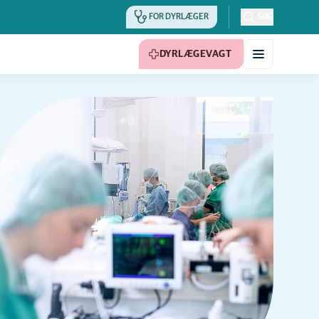
FOR DYRLÆGER
SØG
DYRLÆGEVAGT