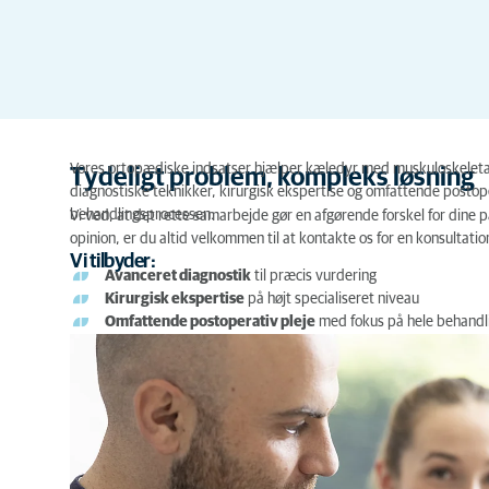
Vores ortopædiske indsatser hjælper kæledyr med muskuloskeletale l
Tydeligt problem, kompleks løsning
diagnostiske teknikker, kirurgisk ekspertise og omfattende postope
behandlingsprocessen.
Vi ved, at det rette samarbejde gør en afgørende forskel for dine p
opinion, er du altid velkommen til at kontakte os for en konsultatio
Vi tilbyder:
Avanceret diagnostik
til præcis vurdering
Kirurgisk ekspertise
på højt specialiseret niveau
Omfattende postoperativ pleje
med fokus på hele behandl