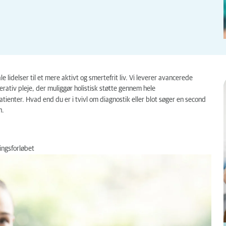
idelser til et mere aktivt og smertefrit liv. Vi leverer avancerede
rativ pleje, der muliggør holistisk støtte gennem hele
atienter. Hvad end du er i tvivl om diagnostik eller blot søger en second
n.
ingsforløbet