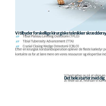
Vi tilbyder forskellige kirurgiske teknikker skræddersy
Tibial Plateau Leveling Osteotomi (TPLO)
Tibial Tuberosity Advancement (TTA)
Cranial Closing Wedge Osteotomi (CBLO)
Efter en kirurgisk korsbåndsoperation oplever de fleste kæledyr posi
kontakte os for at lære mere om vores ressourcer og ekspertise in
Vi bestræber os på at sikre en
Det hele starter med dig
at finde ud af, hvordan vi ka