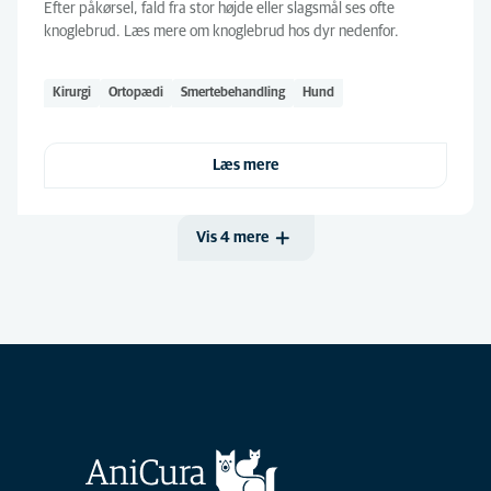
Efter påkørsel, fald fra stor højde eller slagsmål ses ofte
knoglebrud. Læs mere om knoglebrud hos dyr nedenfor.
Kirurgi
Ortopædi
Smertebehandling
Hund
Læs mere
Vis 4 mere