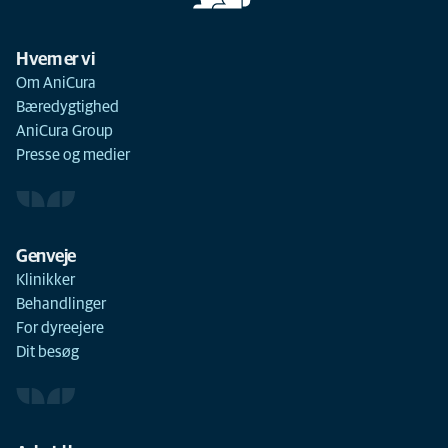
Hvem er vi
Om AniCura
Bæredygtighed
AniCura Group
Presse og medier
Genveje
Klinikker
Behandlinger
For dyreejere
Dit besøg