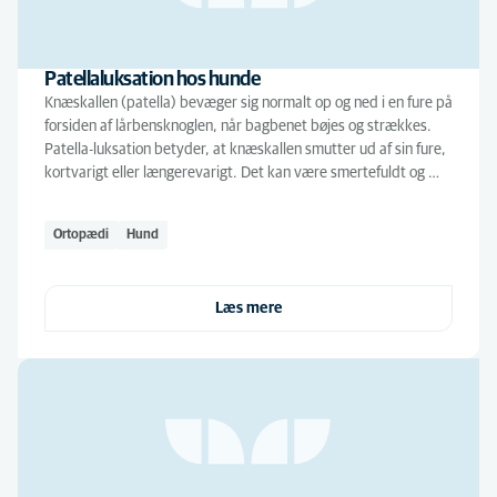
Patellaluksation hos hunde
Knæskallen (patella) bevæger sig normalt op og ned i en fure på
forsiden af lårbensknoglen, når bagbenet bøjes og strækkes.
Patella-luksation betyder, at knæskallen smutter ud af sin fure,
kortvarigt eller længerevarigt. Det kan være smertefuldt og …
Ortopædi
Hund
Læs mere