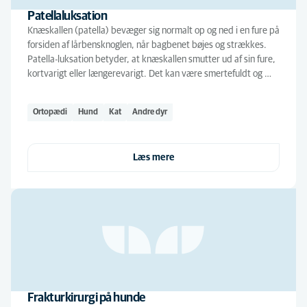
Patellaluksation
Knæskallen (patella) bevæger sig normalt op og ned i en fure på
forsiden af lårbensknoglen, når bagbenet bøjes og strækkes.
Patella-luksation betyder, at knæskallen smutter ud af sin fure,
kortvarigt eller længerevarigt. Det kan være smertefuldt og …
Ortopædi
Hund
Kat
Andre dyr
Læs mere
Frakturkirurgi på hunde