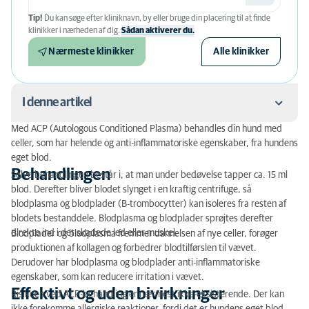
Tip!
Du kan søge efter kliniknavn, by eller bruge din placering til at finde
klinikker i nærheden af ​​dig.
Sådan aktiverer du.
Nærmeste klinikker
Alle klinikker
I denne artikel
Med ACP (Autologous Conditioned Plasma) behandles din hund med
Behandlingen
celler, som har helende og anti-inflammatoriske egenskaber, fra hundens
eget blod.
Effektivt og uden bivirkninger
Behandlingen
Selve behandlingen består i, at man under bedøvelse tapper ca. 15 ml
blod. Derefter bliver blodet slynget i en kraftig centrifuge, så
blodplasma og blodplader (B-trombocytter) kan isoleres fra resten af
blodets bestanddele. Blodplasma og blodplader sprøjtes derefter
direkte ind i det skadede led eller muskel.
Blodplader og blodplasma fremmer dannelsen af nye celler, forøger
produktionen af kollagen og forbedrer blodtilførslen til vævet.
Derudover har blodplasma og blodplader anti-inflammatoriske
egenskaber, som kan reducere irritation i vævet.
Effektivt og uden bivirkninger
Risikoen ved ACP-behandling er nærmest ikke-eksisterende. Der kan