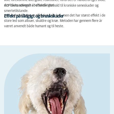
ikke forekomme allergiske reaktioner, fordi det er hundens eget blod,
der bliver anvendt i behandlingen.
ACP-behandlingen er effektiv i forhold til kroniske seneskader og
smertetilstande.
ACP-behandlingen er effektivt i alle led, men det har størst effekt i de
Effekt på slidgigt og bruskskader
store led som albuer, skuldre og knæ. Metoden har gennem flere år
været anvendt både humant og til heste.