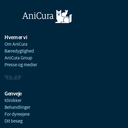
Hvem er vi
Om AniCura
Bæredygtighed
AniCura Group
Presse og medier
Genveje
Klinikker
Behandlinger
For dyreejere
Dit besøg