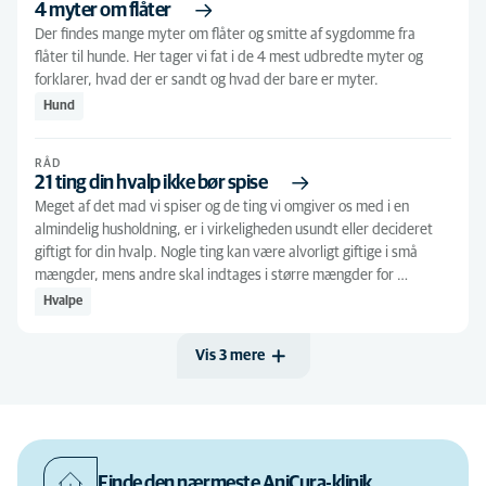
Tandpleje
(1)
4 myter om flåter
Hvalpe
(55)
Der findes mange myter om flåter og smitte af sygdomme fra
flåter til hunde. Her tager vi fat i de 4 mest udbredte myter og
Kanin
(11)
forklarer, hvad der er sandt og hvad der bare er myter.
Hund
Kat
(157)
Killing
(40)
RÅD
21 ting din hvalp ikke bør spise
Seniorhund
(16)
Meget af det mad vi spiser og de ting vi omgiver os med i en
Seniorkat
(14)
almindelig husholdning, er i virkeligheden usundt eller decideret
giftigt for din hvalp. Nogle ting kan være alvorligt giftige i små
mængder, mens andre skal indtages i større mængder for …
Hvalpe
Vis 3 mere
Finde den nærmeste AniCura-klinik