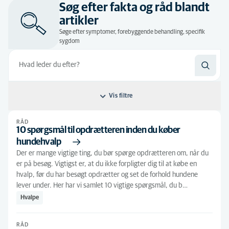
Søg efter fakta og råd blandt
artikler
Søge efter symptomer, forebyggende behandling, specifik
sygdom
Vis filtre
RÅD
Filtrer efter: Efter relevans
10 spørgsmål til opdrætteren inden du køber
hundehvalp
Efter relevans
Artiklens type
Der er mange vigtige ting, du bør spørge opdrætteren om, når du
Alfabetisk
er på besøg. Vigtigst er, at du ikke forpligter dig til at købe en
Råd
(453)
Alle fagområder
hvalp, før du har besøgt opdrætter og set de forhold hundene
Symptom
(1)
lever under. Her har vi samlet 10 vigtige spørgsmål, du b…
Akut
(1)
Alle dyretyper
Hvalpe
Andre dyr
(21)
Alle behandlinger
RÅD
Hund
(232)