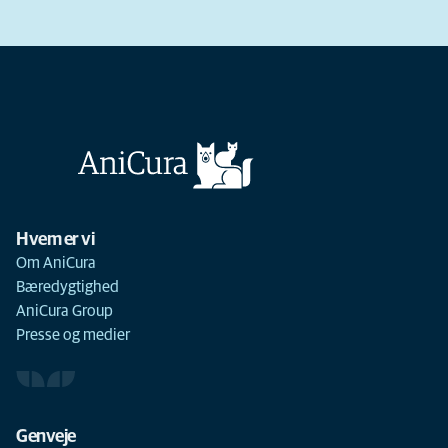
Hvem er vi
Om AniCura
Bæredygtighed
AniCura Group
Presse og medier
Genveje