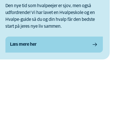
Den nye tid som hvalpeejer er sjov, men også
udfordrende! Vi har lavet en Hvalpeskole og en
Hvalpe-guide så du og din hvalp får den bedste
start på jeres nye liv sammen.
Læs mere her