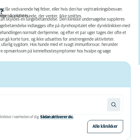
g får vedvarende høj feber, eller hvis den har vejrtrækningsbesvær.
?
lægen kontaktes.
for, så andre hunde, der venter, ikke smittes.
t kan skyldes en lungebetændelse. Den kliniske undersøgelse suppleres
ngebetændelse indlægges ofte på dyrehospitalet eller dyreklinikken med
ehandlingen normalt derhjemme, og efter et par uger tages der ofte et
un gå korte ture, og ikke udsættes for anstrengende aktiviteter.
g ufarlig sygdom. Hos hunde med et svagt immunforsvar, herunder
 være opmærksom på kennelhostesymptomer hos hvalpe og søge
linikker i nærheden af ​​dig.
Sådan aktiverer du.
Alle klinikker