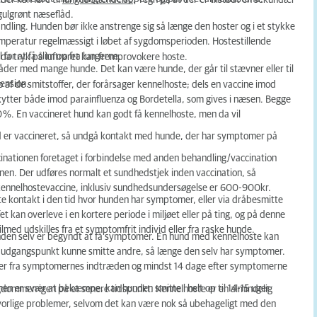
der kan føre til
lungebetændelse
. Tegn på at der er tilstødt en sekundær
gulgrønt næseflåd.
ndling. Hunden bør ikke anstrenge sig så længe den hoster og i et stykke
temperatur regelmæssigt i løbet af sygdomsperioden. Hostestillende
or at få slim op fra lungerne.
 da tryk på luftrøret kan fremprovokere hoste.
åder med mange hunde. Det kan være hunde, der går til stævner eller til
ension.
 af de smitstoffer, der forårsager kennelhoste; dels en vaccine imod
skytter både imod parainfluenza og Bordetella, som gives i næsen. Begge
0 %. En vaccineret hund kan godt få kennelhoste, men da vil
nd er vaccineret, så undgå kontakt med hunde, der har symptomer på
cinationen foretaget i forbindelse med anden behandling/vaccination
ccinen. Der udføres normalt et sundhedstjek inden vaccination, så
en kennelhostevaccine, inklusiv sundhedsundersøgelse er 600-900kr.
e kontakt i den tid hvor hunden har symptomer, eller via dråbesmitte
t kan overleve i en kortere periode i miljøet eller på ting, og på denne
med udskilles fra et symptomfrit individ eller fra raske hunde.
hunden selv er begyndt at få symptomer. En hund med kennelhoste kan
om udgangspunkt kunne smitte andre, så længe den selv har symptomer.
uger fra symptomernes indtræden og mindst 14 dage efter symptomerne
en er svær at bekæmpe, kan hunden smitte i helt op til 14-15 uger.
ygdommen igen på et senere tidspunkt. Kennelhoste er en almindelig
vorlige problemer, selvom det kan være nok så ubehageligt med den