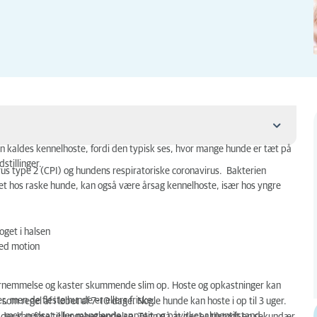
 kaldes kennelhoste, fordi den typisk ses, hvor mange hunde er tæt på
dstillinger.
rus type 2 (CPI) og hundens respiratoriske coronavirus. Bakterien
ælget hos raske hunde, kan også være årsag kennelhoste, især hos yngre
oget i halsen
med motion
ornemmelse og kaster skummende slim op. Hoste og opkastninger kan
 men de fleste hunde er ellers friske.
 regel af i løbet af 7-10 dage. Nogle hunde kan hoste i op til 3 uger.
 med nedsat eller manglende appetit og påvirket almentilstand.