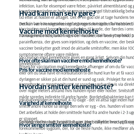
Kennelhoste kan af og til medføre en sekundær bakteriel infektion, 
infektion, kan for eksempel være feber, påvirket almentilstand og 
I sygdomsperioden er hvile og omsorg som regel tilstrækkelig beha
Hvad kan man selv gøre?
tid efter at hosten er aftaget. Det er en god idé at tage hundens 
medicin bør kun anvendes i en begrænset mængde, da hosten er til f
Det kan være hensigtsmæssigt at bruge sele i stedet for halsbånd,
Vaccination mod kennelhoste anbefales til hunde, der færdes i omr
Vaccine mod kennelhoste
træning med andre hunde, og inden hunden skal have et ophold i p
På nuværende tidspunkt findes der vacciner, der beskytter imod to
parainfluenza, der gives som injektion, og dels en vaccine, der be
vacciner beskytter godt imod de aktuelle smitstoffer, men ikke 10
symptomerne oftere være mildere.
Vaccination imod kennelhoste gives en gang årligt. Selvom din hu
Hvor ofte skal man vaccinere mod kennelhoste?
kennelhoste.
Prisen for vaccination mod kennelhoste afhænger af om du får vac
Pris for vaccine mod kennelhoste
eller om du skal have en konsultation til din hund kun for at få va
dyrlægen er sikker på at din hund er sund og rask. Prislejet for 
Kennelhoste er meget smitsomt og spredes sædvanligvis via direkt
Hvordan smitter kennelhoste?
over nogle meters afstand hvis hunden nyser eller hoster. Smitstoffe
måde spredes indirekte til andre hunde. Bordetellabakterien kan til
Inkubationstiden er normalt 4-10 dage - det vil altså sige inden 
Varighed af kennelhoste
smitte andre hunde så længe den selv er syg – dvs. hunden vil s
Det anbefales at holde den smittede hund fra andre hunde i 2-3 
er stoppet.
Smitteperioden varer typisk 3-8 uger, men i tilfælde hvor sygdomm
En hund, der har haft kennelhoste, er ikke beskyttet imod at få s
Hvor længe smitter kennelhoste?
forekommende sygdom, der, for de fleste hunde, ikke medfører al