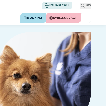
FOR DYRLÆGER
SØG
BOOK NU
DYRLÆGEVAGT