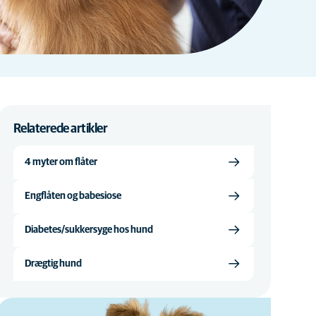
Relaterede artikler
4 myter om flåter
Engflåten og babesiose
Diabetes/sukkersyge hos hund
Drægtig hund