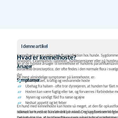
I denne artikel
Kennelhoste er en smitsom luftvejsinfektion hos hunde. Sygdommen
Hvad er kennelhoste?
hinanden. Eksempelvis i kenneler, hundepensioner eller på hundeu
Hvad er kennelhoste?
En af de typiske årsager til kennelhose er hundens parainfluenzavi
Årsager
Bordetella bronciseptica
, der ofte findes i den normale flora i sv
Hvad kan man selv gøre?
dyr.
De mest almindelige symptomer på kennehoste, er:
Symptomer
Akut opstået, kraftig og vedvarende hoste
Vaccine mod kennelhoste
Ubehag fra halsen - ofte tror dyreejeren, at hunden har fået n
Hosten kan være fugtig eller tør, og forværres i forbindelse 
Hvordan smitter kennelhoste?
Nysen og vandigt flåd fra næse og øjne
Nedsat appetit og let feber
Hvordan behandler man kennelhoste?
En hund med kennelhoste kan hoste så meget, at den får opkastf
udløses bare ved at hunden drikker vand. Der kan forekomme feber,
Normalt er hundene ikke alment påvirkede, og sygdommen klinger som
Kennelhoste hos hvalpe
Det kan dog ske, at hundene bliver mere påvirkede af sygdommen,