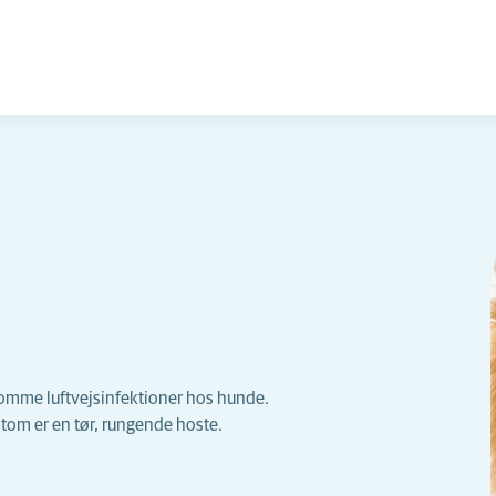
somme luftvejsinfektioner hos hunde.
om er en tør, rungende hoste.