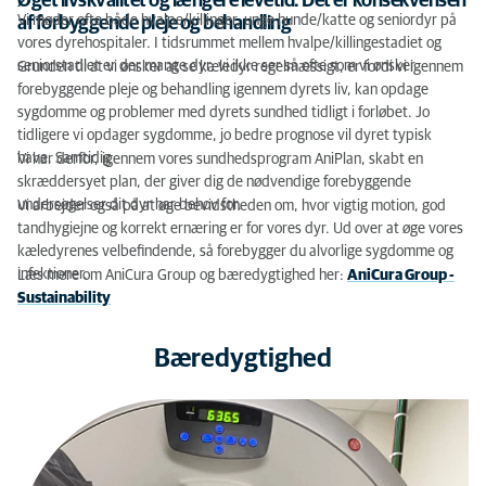
Øget livskvalitet og længere levetid. Det er konsekvensen
Vi møder ofte både hvalpe/killinger, unge hunde/katte og seniordyr på
af forbyggende pleje og behandling
vores dyrehospitaler. I tidsrummet mellem hvalpe/killingestadiet og
seniorstadiet er der mange dyr, vi ikke ser så ofte som vi ønsker.
Grunden til at vi ønsker at se kæledyr regelmæssigt, er fordi vi igennem
forebyggende pleje og behandling igennem dyrets liv, kan opdage
sygdomme og problemer med dyrets sundhed tidligt i forløbet. Jo
tidligere vi opdager sygdomme, jo bedre prognose vil dyret typisk
have. Samtidig
Vi har derfor, igennem vores sundhedsprogram AniPlan, skabt en
skræddersyet plan, der giver dig de nødvendige forebyggende
undersøgelser dit dyr har behov for.
Vi arbejder også på at øge bevidstheden om, hvor vigtig motion, god
tandhygiejne og korrekt ernæring er for vores dyr. Ud over at øge vores
kæledyrenes velbefindende, så forebygger du alvorlige sygdomme og
infektioner.
Læs mere om AniCura Group og bæredygtighed her:
AniCura Group -
Sustainability
Bæredygtighed