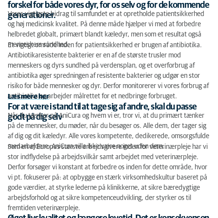
forskel for både vores dyr, for os selv og for de kommende
Vores vigtigste bidrag til samfundet er at opretholde patientsikkerhed
generationer.
og høj medicinsk kvalitet. På denne måde hjælper vi med at forbedre
helbredet globalt, primært blandt kæledyr, men som et resultat også
menneskers sundhed.
Et vigtigt område inden for patientsikkerhed er brugen af ​​antibiotika.
Antibiotikaresistente bakterier er en af ​​de største trusler mod
menneskers og dyrs sundhed på verdensplan, og et overforbrug af
antibiotika øger spredningen af ​​resistente bakterier og udgør en stor
risiko for både mennesker og dyr. Derfor monitorerer vi vores forbrug af
antibiotika og arbejder målrettet for et nedbringe forbruget.
Læs mere her
For at være i stand til at tage sig af andre, skal du passe
Når du tænker på AniCura og hvem vi er, tror vi, at du primært tænker
godt på dig selv
på de mennesker, du møder, når du besøger os. Alle dem, der tager sig
af dig og dit kæledyr. Alle vores kompetente, dedikerede, omsorgsfulde
medarbejdere. AniCura ville ikke være noget uden dem.
Som en af Europas største arbejdsgivere inden for veterinærpleje har vi
stor indflydelse på arbejdsvilkår samt arbejdet med veterinærpleje.
Derfor forsøger vi konstant at forbedre os inden for dette område, hvor
vi pt. fokuserer på: at opbygge en stærk virksomhedskultur baseret på
gode værdier, at styrke lederne på klinikkerne, at sikre bæredygtige
arbejdsforhold og at sikre kompetenceudvikling, der styrker os til
fremtiden veterinærpleje.