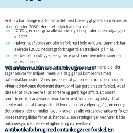
AniCura har mange mål for arbejdet med bæredygtighed, som vi ønsker
at opnå inden 2030. Her er et udpluk af disse mål.
100% grøn energi på alle danske dyrehospitaler inden udgangen
af 2023.
Halvering af vores antibiotikaforbrug i hele AniCura, Danmark har
allerede i 2020 nedbragt forbruget til en tredjedel på 4 år.
Forbedret håndhygiejne og færre postoperative infektioner på
vores klinikker.
AniCura har høje ambitioner. Vi stræber efter en veterinærpleje, der
Veterinærmedicin kan altid blive grønnere
tager ansvar for miljøet, mens vi aldrig går på kompromis med
patientsikkerheden. Vores mission er at gå forrest i branchen, når det
kommer til at tage ansvar for miljøet.
Vi har identificeret flere områder, hvor vi kan gøre en stor forskel. At af
disse er at blive bedre til at sortere og genbruge affald. Et andet
område er til at analysere, hvordan vi bestiller varer og udstyr til at
sænke antallet af transporter til hver klinik. Vi vælger også grøn energi i
det omfang, det er muligt, og vi kræver, at alle vores leverandører følger
vores retningslinjer for etisk handel. Disse retningslinjer vedrører både
miljøhensyn, menneskerettigheder og dyrevelfærd.
Antibiotikaforbrug med omtanke gør en forskel. En