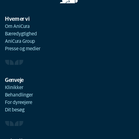
Hvem er vi
Om AniCura
Bæredygtighed
AniCura Group
Presse og medier
Genveje
Klinikker
Behandlinger
For dyreejere
Dit besøg