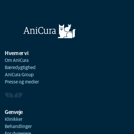
Hvem er vi
Om AniCura
Bæredygtighed
AniCura Group
Presse og medier
Genveje
Klinikker
Behandlinger
For dyreejere