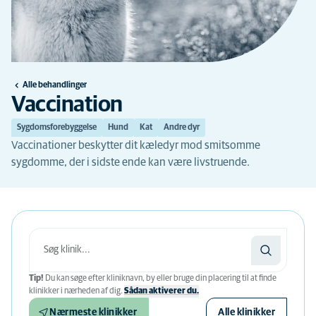
Alle behandlinger
Vaccination
Sygdomsforebyggelse
Hund
Kat
Andre dyr
Vaccinationer beskytter dit kæledyr mod smitsomme
sygdomme, der i sidste ende kan være livstruende.
Tip!
Du kan søge efter kliniknavn, by eller bruge din placering til at finde
klinikker i nærheden af ​​dig.
Sådan aktiverer du.
Nærmeste klinikker
Alle klinikker