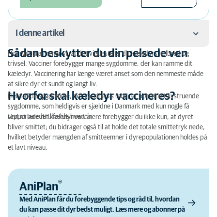
I denne artikel
Sådan beskytter du din pelsede ven
Hos AniCura mener vi, at det vigtigste er dit kæledyrs helbred og
Sådan beskytter du din pelsede ven
trivsel. Vacciner forebygger mange sygdomme, der kan ramme dit
kæledyr. Vaccinering har længe været anset som den nemmeste måde
Hvorfor skal kæledyr vaccineres?
at sikre dyr et sundt og langt liv.
Hvorfor skal kæledyr vaccineres?
Flere af de sygdomme, der vaccineres mod, er potentielt livstruende
sygdomme, som heldigvis er sjældne i Danmark med kun nogle få
rapporterede tilfælde hvert år.
Ved at lade dit kæledyr vaccinere forebygger du ikke kun, at dyret
bliver smittet; du bidrager også til at holde det totale smittetryk nede,
hvilket betyder mængden af smitteemner i dyrepopulationen
holdes
på
et lavt niveau.
®
AniPlan
Med AniPlan får du forebyggende tips og råd til, hvordan
du kan passe dit dyr bedst muligt. Læs mere og abonner på