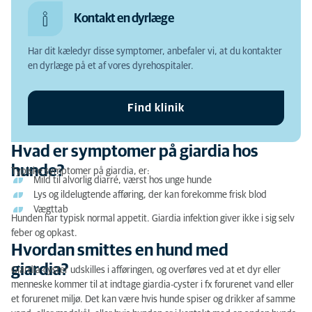
Hvad er symptomer på giardia hos hunde?
Kontakt en dyrlæge
Hvordan smittes en hund med giardia?
Har dit kæledyr disse symptomer, anbefaler vi, at du kontakter
Hvordan stilles diagnosen?
en dyrlæge på et af vores dyrehospitaler.
Hvordan behandles giardia?
Find klinik
Prognose
Kan giardia smitte til mennesker?
Hvad er symptomer på giardia hos
hunde?
Typiske symptomer på giardia, er:
Mild til alvorlig diarré, værst hos unge hunde
Lys og ildelugtende afføring, der kan forekomme frisk blod
Vægttab
Hunden har typisk normal appetit. Giardia infektion giver ikke i sig selv
feber og opkast.
Hvordan smittes en hund med
giardia?
Giardia-cyster udskilles i afføringen, og overføres ved at et dyr eller
menneske kommer til at indtage giardia-cyster i fx forurenet vand eller
et forurenet miljø. Det kan være hvis hunde spiser og drikker af samme