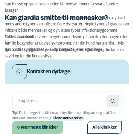
kan blusse op igen, hvis hunden får nedsat immunforsvar af andre
årsager.
Kan giardia smitte til mennesker?
Der findes flere undertyper af giardia og nogle inficerer kun én dyreart,
mens andre typer kan inficere flere dyrearter. Nogle typer af giardia kan
inficere både mennesker og dyr, disse typer infektionssygdomme
kaldes zoonoser.
Derfor skal du altid være meget opmærksom på om du eller nogen i den
familie begynder at udvise symptomer, når din hund har giardia. Hvis
der opstår symptomer, skal du kontakte jeres egen læge.
Igen er det vigtigt med grundig rengøring, både for dig og din families
skyld og for din hunds skyld.
Kontakt en dyrlæge
Tip!
Du kan søge efter kliniknavn, by eller bruge din placering til at finde
klinikker i nærheden af ​​dig.
Sådan aktiverer du.
Nærmeste klinikker
Alle klinikker