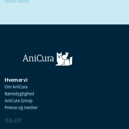
Hvem er vi
Om AniCura
Bæredygtighed
AniCura Group
Presse og medier