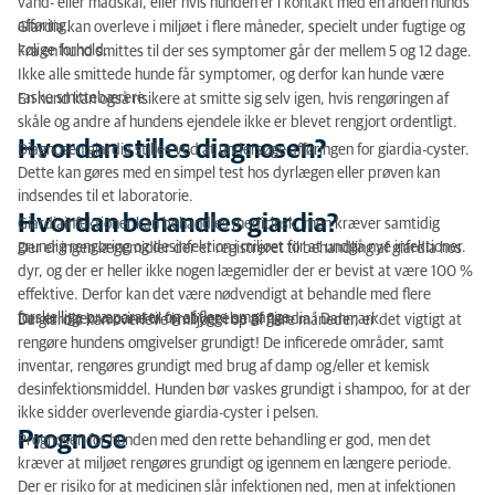
vand- eller madskål, eller hvis hunden er i kontakt med en anden hunds
afføring.
Giardia kan overleve i miljøet i flere måneder, specielt under fugtige og
kølige forhold.
Fra en hund smittes til der ses symptomer går der mellem 5 og 12 dage.
Ikke alle smittede hunde får symptomer, og derfor kan hunde være
raske smittebærere.
En hund kan også risikere at smitte sig selv igen, hvis rengøringen af
skåle og andre af hundens ejendele ikke er blevet rengjort ordentligt.
Hvordan stilles diagnosen?
Diagnosen giardia stilles ved at undersøge afføringen for giardia-cyster.
Dette kan gøres med en simpel test hos dyrlægen eller prøven kan
indsendes til et laboratorie.
Hvordan behandles giardia?
Giardiainfektioner kan behandles medicinsk, men kræver samtidig
grundig rengøring og desinfektion i miljøet for at undgå nye infektioner.
Der er ingen lægemidler der er registreret til behandling af giardia hos
dyr, og der er heller ikke nogen lægemidler der er bevist at være 100 %
effektive. Derfor kan det være nødvendigt at behandle med flere
forskellige præparater og af flere omgange.
Der er ingen vaccine til forebyggelse af giardia i Danmark.
Da giardia kan overleve i miljøet i op til flere måneder, er det vigtigt at
rengøre hundens omgivelser grundigt! De inficerede områder, samt
inventar, rengøres grundigt med brug af damp og/eller et kemisk
desinfektionsmiddel. Hunden bør vaskes grundigt i shampoo, for at der
ikke sidder overlevende giardia-cyster i pelsen.
Prognose
Prognosen for hunden med den rette behandling er god, men det
kræver at miljøet rengøres grundigt og igennem en længere periode.
Der er risiko for at medicinen slår infektionen ned, men at infektionen