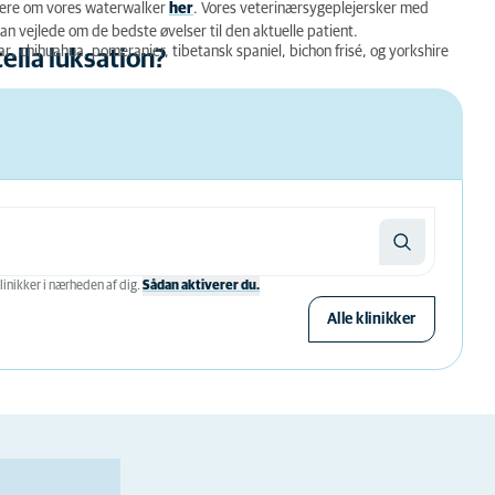
mere om vores waterwalker
her
. Vores veterinærsygeplejersker med
n vejlede om de bedste øvelser til den aktuelle patient.
,
ar
chihuahua, pomeranier, tibetansk spaniel, bichon frisé, og yorkshire
ella luksation?
linikker i nærheden af ​​dig.
Sådan aktiverer du.
Alle klinikker