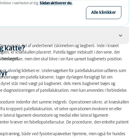
linikker i nærheden af ​​dig.
Sådan aktiverer du.
Alle klinikker
den øverste del af underbenet (skinneben og lægben). Inde i knæet
g katte?
oglen, er knæskallen placeret. Patella ligger indskudt i den sene, der
kinnebenet.
bevægelser, men den skal blive i sin fure uanset bagbenets position.
hvor alvorlig lidelsen er. Undersøgelsen for patellaluksation udføres som
dyr
undersøge om patella lukserer, tager dyrlægen forsigtigt fat om
s dyret står med vægt på bagbenet, dels mens bagbenet bøjes og
e diagnosticeringen af patellaluksation, men kan anvendes i forbindelse
n?
 procedurer indenfor det samme indgreb. Operationen sikrer, at knæskallen
ra kroppen) patellaluksation, vil selve operationen involvere en eller
ler lateral ligament-desmotomi og medial eller lateral ligament-
nter kræver en fabellopatellarsutur. De procedurer, den enkelte patient
genoptræning, både ved fysioterapiøvelser hjemme, men også for hundes