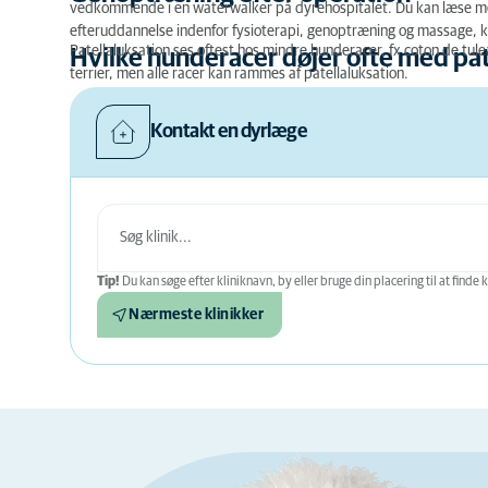
vedkommende i en waterwalker på dyrehospitalet. Du kan læse 
efteruddannelse indenfor fysioterapi, genoptræning og massage, ka
Patellaluksation ses oftest hos mindre hunderacer, fx coton de tule
Hvilke hunderacer døjer ofte med pat
terrier, men alle racer kan rammes af patellaluksation.
Kontakt en dyrlæge
Tip!
Du kan søge efter kliniknavn, by eller bruge din placering til at finde k
Nærmeste klinikker