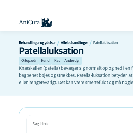
Behandlinger og ydelser
Alle behandlinger
Patellaluksation
Patellaluksation
Ortopædi
Hund
Kat
Andre dyr
Knæskallen (patella) bevæger sig normalt op og ned i en f
bagbenet bøjes og strækkes. Patella-luksation betyder, at 
eller længerevarigt. Det kan være smertefuldt og må nogl