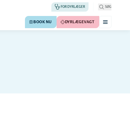
FOR DYRLÆGER
SØG
BOOK NU
DYRLÆGEVAGT