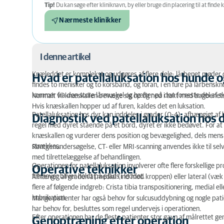
Tip!
Du kan søge efter kliniknavn, by eller bruge din placering til at finde k
Nærmeste klinikker
I denne artikel
Knæleddet er komplekst og udgøres af flere dele; lårbenet møder 
Hvad er patellaluksation hos hunde o
findes to menisker og to korsbånd, og foran, i en fure på lårbenskn
Hvad er patellaluksation hos hunde og katte?
kommer fra den store lårmuskel og hæfter på den forreste del af s
Normalt vil knæskallen bevæge sig op og ned i takt med bagbenets 
Diagnostik ved patellaluksation hos dyr
Hvis knæskallen hopper ud af furen, kaldes det en luksation.
Patellaluksation hos dyr kan inddeles i grader (0-4), afhængigt af 
Diagnostik ved patellaluksation hos 
Operative teknikker
regel med dyret stående på et bord, dyret er ikke bedøvet. For at 
knæskallen og vurderer dens position og bevægelighed, dels men
Genoptræning efter operation
strækkes.
Røntgenundersøgelse, CT- eller MRI-scanning anvendes ikke til selv
med tilrettelæggelse af behandlingen.
Hvilke hunderacer døjer ofte med patella luksatio
Operationen for patellaluksation involverer ofte flere forskellige
Operative teknikker
fremover bliver holdt på plads i leddet.
Afhængig af graden af medial (ind mod kroppen) eller lateral (væk f
flere af følgende indgreb: Crista tibia transpositionering, medial el
imbrikation.
Mange patienter har også behov for sulcusuddybning og nogle patie
har behov for, besluttes som regel undervejs i operationen.
Efter operationen har de fleste patienter stor gavn af målrettet 
Genoptræning efter operation