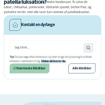
patella luksation?
Patellaluksation ses oftest hos mindre hunderacer, fx coton de
,
tulear
chihuahua, pomeranier, tibetansk spaniel, bichon frisé, og
yorkshire terrier, men alle racer kan rammes af patellaluksation.
Kontakt en dyrlæge
Tip!
Du kan søge efter kliniknavn, by eller bruge din placering til at finde
klinikker i nærheden af ​​dig.
Sådan aktiverer du.
Nærmeste klinikker
Alle klinikker