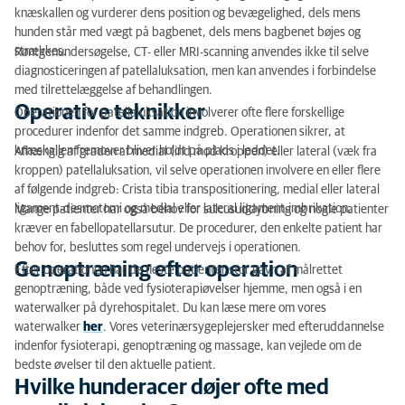
knæskallen og vurderer dens position og bevægelighed, dels mens
hunden står med vægt på bagbenet, dels mens bagbenet bøjes og
strækkes.
Røntgenundersøgelse, CT- eller MRI-scanning anvendes ikke til selve
diagnosticeringen af patellaluksation, men kan anvendes i forbindelse
med tilrettelæggelse af behandlingen.
Operative teknikker
Operationen for patellaluksation involverer ofte flere forskellige
procedurer indenfor det samme indgreb. Operationen sikrer, at
knæskallen fremover bliver holdt på plads i leddet.
Afhængig af graden af medial (ind mod kroppen) eller lateral (væk fra
kroppen) patellaluksation, vil selve operationen involvere en eller flere
af følgende indgreb: Crista tibia transpositionering, medial eller lateral
ligament-desmotomi og medial eller lateral ligament-imbrikation.
Mange patienter har også behov for sulcusuddybning og nogle patienter
kræver en fabellopatellarsutur. De procedurer, den enkelte patient har
behov for, besluttes som regel undervejs i operationen.
Genoptræning efter operation
Efter operationen har de fleste patienter stor gavn af målrettet
genoptræning, både ved fysioterapiøvelser hjemme, men også i en
waterwalker på dyrehospitalet. Du kan læse mere om vores
waterwalker
her
. Vores veterinærsygeplejersker med efteruddannelse
indenfor fysioterapi, genoptræning og massage, kan vejlede om de
bedste øvelser til den aktuelle patient.
Hvilke hunderacer døjer ofte med