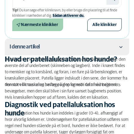
Tip!
Du kan søge efter kliniknavn, by eller bruge din placering til at finde
klinikker i nærheden af ​​dig.
Sådan aktiverer du.
Nærmeste klinikker
Alle klinikker
I denne artikel
Hvad er patellaluksation hos hunde?
Knæleddet er komplekst og udgøres af flere dele; lårbenet møder den
Hvad er patellaluksation hos hunde?
øverste del af underbenet (skinneben og lægben). Inde i knæet findes
to menisker og to korsbånd, og foran, i en fure på lårbensknoglen, er
Diagnostik ved patellaluksation hos hunde
knæskallen placeret. Patella ligger indskudt i den sene, der kommer fra
den store lårmuskel og hæfter på den forreste del af skinnebenet.
Normalt vil knæskallen bevæge sig op og ned i takt med bagbenets
Operative teknikker
bevægelser, men den skal blive i sin fure uanset bagbenets position.
Hvis knæskallen hopper ud af furen, kaldes det en luksation.
Genoptræning efter operation
Diagnostik ved patellaluksation hos
Hvilke hunderacer døjer ofte med patella luksation?
hunde
Patellaluksation hos hunde kan inddeles i grader (0-4), afhængigt af
hvor alvorlig lidelsen er. Undersøgelsen for patellaluksation udføres som
regel med hunden stående på et bord, hunden er ikke bedøvet. For at
undersøge om patella lukserer, tager dyrlægen forsigtigt fat om