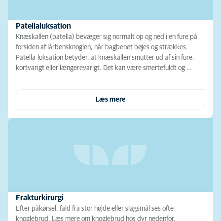
Patellaluksation
Knæskallen (patella) bevæger sig normalt op og ned i en fure på
forsiden af lårbensknoglen, når bagbenet bøjes og strækkes.
Patella-luksation betyder, at knæskallen smutter ud af sin fure,
kortvarigt eller længerevarigt. Det kan være smertefuldt og …
Læs mere
Frakturkirurgi
Efter påkørsel, fald fra stor højde eller slagsmål ses ofte
knoglebrud. Læs mere om knoglebrud hos dyr nedenfor.