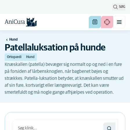
SØG
Hund
Patellaluksation på hunde
Ortopædi
Hund
Knæskallen (patella) bevæger sig normalt op og ned i en fure
på forsiden af lårbensknoglen, når bagbenet bøjes og
strækkes. Patella-luksation betyder, at knæskallen smutter ud
af sin fure, kortvarigt eller længerevarigt. Det kan være
smertefuldt og må nogle gange afhjælpes ved operation.