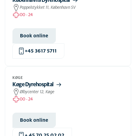
Københavns Dyrehospital
Poppelstykket 11, København SV
00
-
24
Book online
+45 3617 5711
KØGE
Køge Dyrehospital
Ølbycenter 12, Køge
00
-
24
Book online
+ 45 70 25 02 02