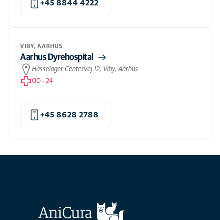
+45 8844 4222
VIBY, AARHUS
Aarhus Dyrehospital
Hasselager Centervej 12, Viby, Aarhus
00
-
24
+45 8628 2788