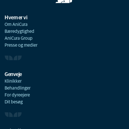
Hvem er vi
Om AniCura
Bæredygtighed
AniCura Group
Presse og medier
Genveje
Klinikker
Behandlinger
For dyreejere
Dit besøg