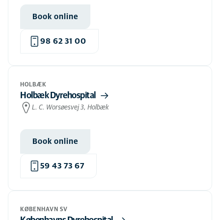
Book online
98 62 31 00
HOLBÆK
Holbæk Dyrehospital
L. C. Worsøesvej 3, Holbæk
Book online
59 43 73 67
KØBENHAVN SV