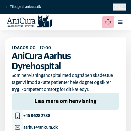
Tilbage til anicura.dk
SØG
I DAG
08:00
-
17:00
AniCura Aarhus
Dyrehospital
Som henvisningshospital med døgnåben skadestue
tager vi imod akutte patienter hele døgnet og sikrer
tryg, kompetent omsorg for dit kæledyr.
Læs mere om henvisning
+45 8628 2788
aarhus@anicura.dk