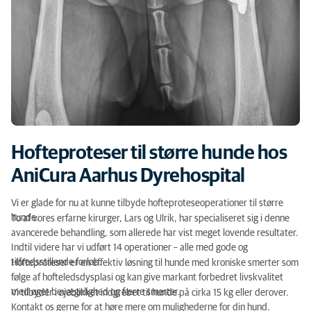
Hofteproteser til større hunde hos
AniCura Aarhus Dyrehospital
Vi er glade for nu at kunne tilbyde hofteproteseoperationer til større
hunde.
To af vores erfarne kirurger, Lars og Ulrik, har specialiseret sig i denne
avancerede behandling, som allerede har vist meget lovende resultater.
Indtil videre har vi udført 14 operationer – alle med gode og
tilfredsstillende forløb.
Hofteproteser er en effektiv løsning til hunde med kroniske smerter som
følge af hofteledsdysplasi og kan give markant forbedret livskvalitet
med øget bevægelighed og færre smerter.
Vi tilbyder i øjeblikket indgrebet til hunde på cirka 15 kg eller derover.
Kontakt os gerne for at høre mere om mulighederne for din hund.