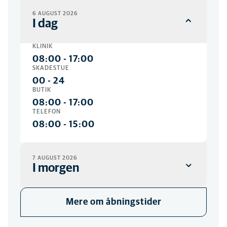
6 AUGUST 2026
I dag
KLINIK
08:00
-
17:00
SKADESTUE
00
-
24
BUTIK
08:00
-
17:00
TELEFON
08:00
-
15:00
7 AUGUST 2026
I morgen
KLINIK
Mere om åbningstider
08:00
-
17:00
SKADESTUE
00
-
24