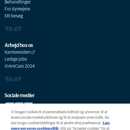
Behandlinger
For dyreejere
Dit besøg
Arbejd hos os
Karrieresiden
Ledige jobs
©AniCura 2024
Sociale medier
Vi bruger cookies til at personalisere indhold og annoncer, til at
levere sociale mediefunktioner og til at analysere vores trafik. Du
kan bruge cookieindstillinger til at ændre dine præferencer.
Læs
Cookie-politik
mere om vores cookiepolitik
(opens in a new tab)
. Klik på "Accepter cookies" for at