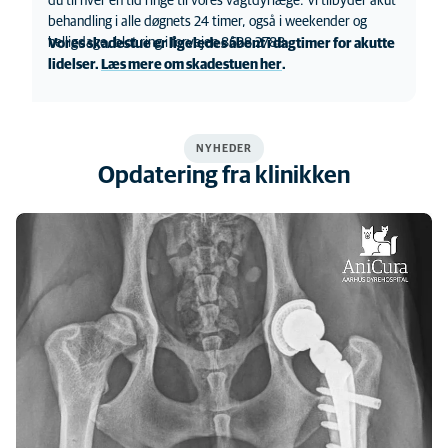
du til hver en tid ringe til vores vagtdyrlæge. Vi tilbyder akut
behandling i alle døgnets 24 timer, også i weekender og
helligdage, blot ring i forvejen 8628 2788.
Vores skadestue er ligeledes åbent i dagtimer for akutte
lidelser.
Læs mere om skadestuen her
.
NYHEDER
Opdatering fra klinikken