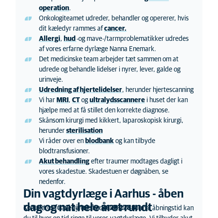
operation
.
Onkologiteamet udreder, behandler og opererer, hvis
dit kæledyr rammes af
cancer.
Allergi
,
hud
-og mave-/tarmproblematikker udredes
af vores erfarne dyrlæge Nanna Enemark.
Det medicinske team arbejder tæt sammen om at
udrede og behandle lidelser i nyrer, lever, galde og
urinveje.
Udredning af hjertelidelser
, herunder hjertescanning
Vi har
MRI
,
CT
og
ultralydsscannere
i huset der kan
hjælpe med at få stillet den korrekte diagnose.
Skånsom kirurgi med kikkert, laparoskopisk kirurgi,
herunder
sterilisation
Vi råder over en
blodbank
og kan tilbyde
blodtransfusioner.
Akut behandling
efter traumer modtages dagligt i
vores skadestue. Skadestuen er døgnåben, se
nedenfor.
D
in vagtd
yrlæge i
Aa
rhus
-
åben
dag og nat
hele året rundt
Kontakt os forud på telefon
8628 2788.
Kommer dit kæledyr til skade udenfor normal åbningstid kan