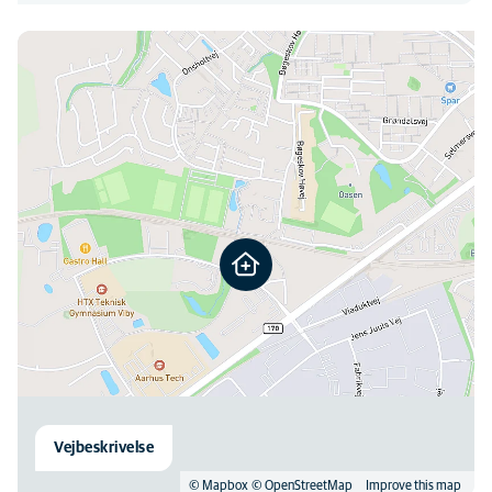
BUTIK
Du kan finde os her
08:00
-
17:00
TELEFON
08:00
-
15:00
Vejbeskrivelse
© Mapbox
© OpenStreetMap
Improve this map