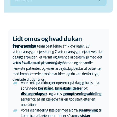
Lidt om os og hvad du kan
forvente
Vi er et erfarent team bestående af 17 dyrlæger, 25
veterinærsygeplejersker og 7 veterinærsygeplejeelever, der
dagligt arbejder i et varmt og givende arbejdsmiljø med det
vi holder allermest af – nemlig dyr!
Vores fokus er 100 procent på at udrede og behandle
henviste patienter, og vores arbejdsdag består af patienter
med komplicerede problematikker, og du kan derfor trygt
overlade dit dyr til os.
Vores ortopædkirurger opererer på daglig basis bl.a.
sprungede
korsbånd
,
knæskalslidelser
og
diskusprolapser
, og vores
genoptræningsafdeling
sørger for, at dit kæledyr får en god start efter en
operation.
Vores øjenafdeling hjælper med alt fra
øjenlysning
til
komplicerede øjenoperationer såsom
gråstær