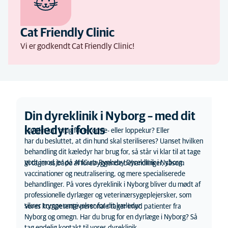
Cat Friendly Clinic
Vi er godkendt Cat Friendly Clinic!
Din dyreklinik i Nyborg – med dit
kæledyr i fokus
Har din kat brug for en orme- eller loppekur? Eller
har du besluttet, at din hund skal steriliseres? Uanset hvilken
behandling dit kæledyr har brug for, så står vi klar til at tage
godt imod jer på AniCura Rynkeby Dyreklinik i Nyborg.
Vi tager os både af forebyggende behandlinger, såsom
vaccinationer og neutralisering, og mere specialiserede
behandlinger. På vores dyreklinik i Nyborg bliver du mødt af
professionelle dyrlæger og veterinærsygeplejersker, som
sikrer trygge omgivelser for dit kæledyr.
Vores kompetente personale tager imod patienter fra
Nyborg og omegn. Har du brug for en dyrlæge i Nyborg? Så