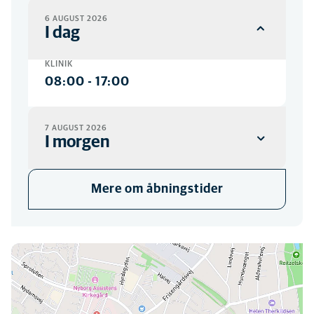
6 AUGUST 2026
I dag
KLINIK
08:00
-
17:00
7 AUGUST 2026
I morgen
KLINIK
Mere om åbningstider
08:00
-
17:00
Du kan finde os her