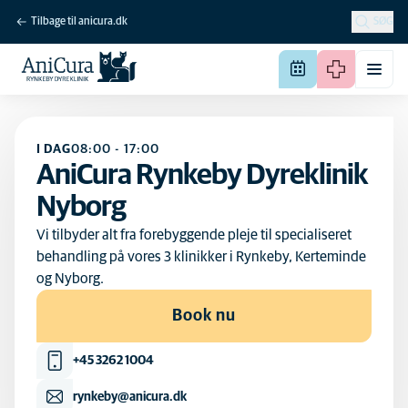
Tilbage til anicura.dk
SØG
I DAG
08:00
-
17:00
AniCura Rynkeby Dyreklinik
Nyborg
Vi tilbyder alt fra forebyggende pleje til specialiseret
behandling på vores 3 klinikker i Rynkeby, Kerteminde
og Nyborg.
Book nu
+45 3262 1004
rynkeby@anicura.dk