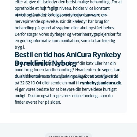
efter at give dit kæledyr den bedst mulige behandling. For at
opretholde et højt fagligt niveau, holder vi os konstant
opdateret med ny viden gennem kurser, messer, osv.
Vi ved også at det for dig som dyreejer kan være en
nervepirrende oplevelse, når dit kæledyr har brug for
behandling på grund af sygdom eller akut opstået behov.
Derfor sørger vores dyrlæger og veterinærsygeplejersker for
en god og informativ kommunikation, som du kan føle dig
tryg i.
Bestil en tid hos AniCura Rynkeby
Dyreklinik i Nyborg
Vil du bestille en tid til vaccination af din kat? Eller har din
hund brug for en tandbehandling? Hvad enten du søger, kan
du altid kontakte os for vejledning eller for at bestille en tid.
Du kan bestille en tid hos vores dyrlæger ved at ringe til os
på 32 62 10 04 eller sende en mail til
rynkeby@anicura.dk
.
Vi gør vores bedste for at besvare din henveldese hurtigst
muligt. Du kan også bruge vores online booking, som du
finder øverst her på siden.