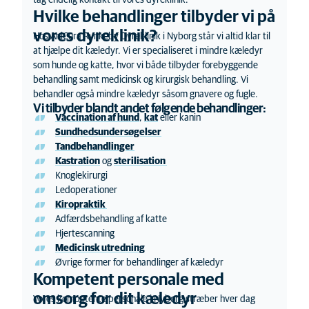
tag endelig kontakt til vores dyreklinik.
Hvilke behandlinger tilbyder vi på
vores dyreklinik?
Hos AniCura Rynkeby Dyreklinik i Nyborg står vi altid klar til
at hjælpe dit kæledyr. Vi er specialiseret i mindre kæledyr
som hunde og katte, hvor vi både tilbyder forebyggende
behandling samt medicinsk og kirurgisk behandling. Vi
behandler også mindre kæledyr såsom gnavere og fugle.
Vi tilbyder blandt andet følgende behandlinger:
Vaccination af hund
,
kat
eller kanin
Sundhedsundersøgelser
Tandbehandlinger
Kastration
og
sterilisation
Knoglekirurgi
Ledoperationer
Kiropraktik
Adfærdsbehandling af katte
Hjertescanning
Medicinsk
utredning
Øvrige former for behandlinger af kæledyr
Kompetent personale med
omsorg for dit kæledyr
Vores kompetente personale i Nyborg stræber hver dag