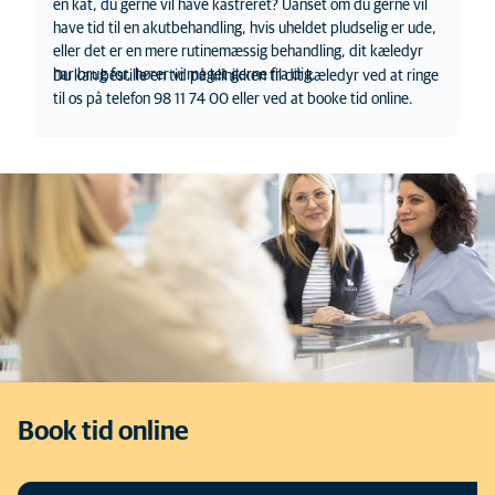
en kat, du gerne vil have kastreret? Uanset om du gerne vil
have tid til en akutbehandling, hvis uheldet pludselig er ude,
eller det er en mere rutinemæssig behandling, dit kæledyr
har brug for, hører vi meget gerne fra dig.
Du kan bestille en tid på klinikken til dit kæledyr ved at ringe
til
os
på telefon 98 11 74 00 eller ved at booke tid online.
Book tid online