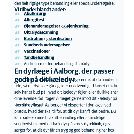
den helt rigtige type behandling
eller specialundersøgelse
.
Vi tilbyder blandt andet:
Akutkirurgi
Allergitest
Øjenundersøgelser
og
øjenlysning
Ultralydsscanning
Kastration
og
sterilisation
Sundhedsundersøgelser
Vaccinationer
Tandbehandling
Andre former for behandling af smådyr
En dyrlæge i Aalborg, der passer
godt på dit kæledyr
Er dit kæledyr i mistrivsel, er det afgørende, at du handler i
tide, så dit dyr ikke går og lider unød
vendigt
. Uanset om du
selv har et bud på, hvad dit
kæle
dyr fejler, eller du ikke aner
dine levende råd, tager vi meget gerne imod dit kæledyr på
vores dyrehospital.
Hos din dyrlæge i Aalborg er vi eksperter i dyr, og vi ved
præcis, hvad der skal til for, at dit dyr kan få det bedre. Du
kan både komme til akutbehandling eller almindelige
sundhedstjek med dit kæledyr på vores
dyre
klinik, og vi
sørger for, at dit dyr får en tryg og god behandling her hos