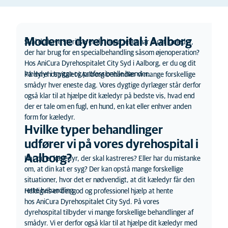
Moderne dyrehospital i Aalborg
Skal du have steriliseret din hund, eller har du et kæledyr,
der
har brug for en specialbehandling såsom øjenoperation
?
Hos
AniCura Dyrehospitalet
City Syd i Aalborg, er du og dit
kæledyr i trygge og professionelle hænder.
På dyrehospitalet i Aalborg behandler vi mange forskellige
smådyr hver eneste dag. Vores dygtige dyrlæger står derfor
også klar til at hjælpe dit kæledyr på bedste vis, hvad end
der er tale om en
fugl
, en hund, en kat eller enhver anden
form for kæledyr.
Hvilke typer behandlinger
udfører vi på vores dyrehospital i
Aalborg?
Har du et kæledyr, der skal kastreres? Eller har du mistanke
om, at din kat er syg? Der kan opstå mange forskellige
situationer, hvor det er nødvendigt, at dit kæledyr får den
rette behandling.
Heldigvis er der god
og professionel hjælp at hente
hos
AniCura
Dyrehospitalet City Syd
. På vores
dyrehospital tilbyder vi mange forskellige behandlinger af
smådyr. Vi er derfor også klar til at hjælpe dit kæledyr med