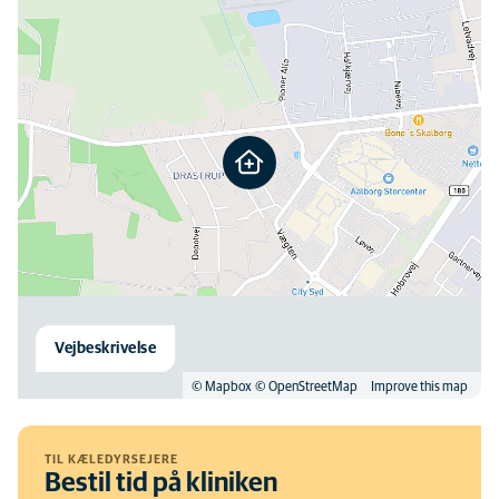
Vejbeskrivelse
© Mapbox
© OpenStreetMap
Improve this map
TIL KÆLEDYRSEJERE
Bestil tid på kliniken