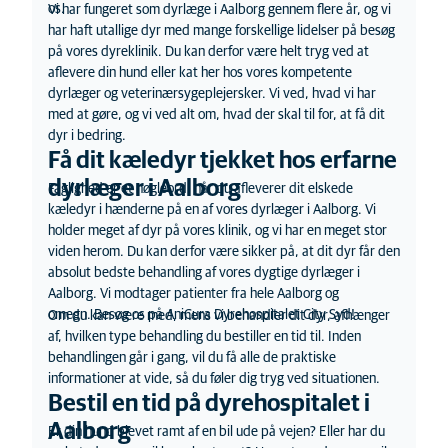
os.
Vi har fungeret som dyrlæge i Aalborg gennem flere år, og vi
har haft utallige dyr med mange forskellige lidelser på besøg
på vores
dyre
klinik. Du kan derfor være helt tryg ved at
aflevere din hund eller kat her hos
vores kompetente
dyrlæger og veterinærsygeplejersker
. Vi ved, hvad vi har
med at gøre, og vi ved alt om, hvad der skal til for, at få dit
dyr i bedring.
Få dit kæledyr tjekket hos erfarne
dyrlæger i Aalborg
Faglighed er et nøgleord, når du afleverer dit elskede
kæledyr i hænderne på en af vores dyrlæger i Aalborg. Vi
holder meget af dyr på vores klinik, og vi har en meget stor
viden herom. Du kan derfor være sikker på, at dit dyr får den
absolut bedste behandling af vores dygtige dyrlæger i
Aalborg.
Vi modtager patienter fra hele Aalborg og
omegn
.
Besøg os
på
AniCura
Dyrehospitalet
City Syd!
Om du kan være med, mens vi behandler dit dyr, afhænger
af, hvilken type behandling du bestiller en tid til. Inden
behandlingen går i gang, vil du få alle de praktiske
informationer at vide, så du føler dig tryg ved situationen.
Bestil en tid på dyrehospitalet i
Aalborg
Er din hund blevet ramt af en bil ude på vejen? Eller har du