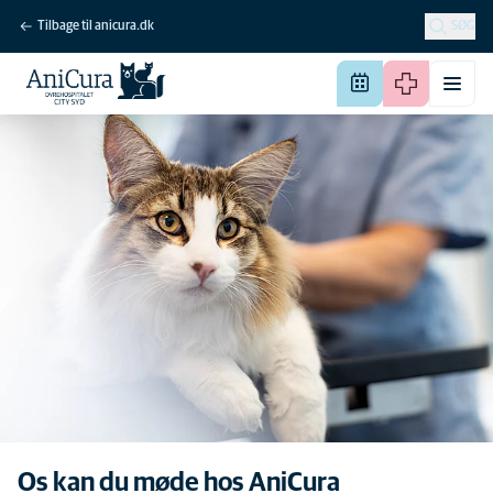
Tilbage til anicura.dk
SØG
Os kan du møde hos AniCura