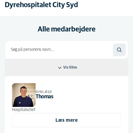
Dyrehospitalet City Syd
Alle medarbejdere
Vis filtre
Filtrer efter: Standard
DYRLÆGE
Standard
Alle jobroller
Thomas
Alfabetisk
Administration
(1)
Hospitalschef
Aut. Veterinærsygeplejerske
(9)
Læs mere
Dyrlæge
(7)