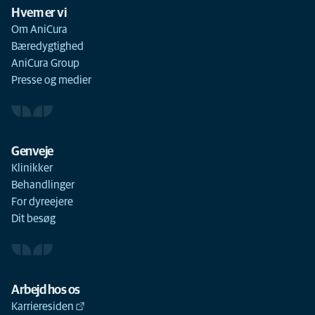
Hvem er vi
Om AniCura
Bæredygtighed
AniCura Group
Presse og medier
Genveje
Klinikker
Behandlinger
For dyreejere
Dit besøg
Arbejd hos os
Karrieresiden