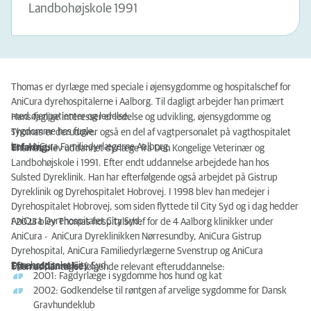
Landbohøjskole 1991
Thomas er dyrlæge med speciale i øjensygdomme og hospitalschef for
AniCura dyrehospitalerne i Aalborg. Til dagligt arbejder han primært
med øjenpatienter og ledelse.
Hans faglige interesser er ledelse og udvikling, øjensygdomme og
sygdomme hos fugle.
Thomas er derudover også en del af vagtpersonalet på vagthospitalet
hos AniCura Familiedyrlægerne Aalborg.
Erfaring:
Thomas blev uddannet dyrlæge fra Den Kongelige Veterinær og
Landbohøjskole i 1991. Efter endt uddannelse arbejdede han hos
Sulsted Dyreklinik. Han har efterfølgende også arbejdet på Gistrup
Dyreklinik og Dyrehospitalet Hobrovej. I 1998 blev han medejer i
Dyrehospitalet Hobrovej, som siden flyttede til City Syd og i dag hedder
AniCura Dyrehospitalet City Syd.
I 2023 blev Thomas hospitalschef for de 4 Aalborg klinikker under
AniCura - AniCura Dyreklinikken Nørresundby, AniCura Gistrup
Dyrehospital, AniCura Familiedyrlægerne Svenstrup og AniCura
Dyrehospitalet City Syd.
Efteruddannelse:
Thomas har taget følgende relevant efteruddannelse:
2001: Fagdyrlæge i sygdomme hos hund og kat
2002: Godkendelse til røntgen af arvelige sygdomme for Dansk
Gravhundeklub