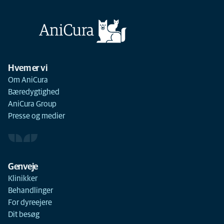
Hvem er vi
Om AniCura
Bæredygtighed
AniCura Group
Presse og medier
Genveje
Klinikker
Behandlinger
For dyreejere
Dit besøg