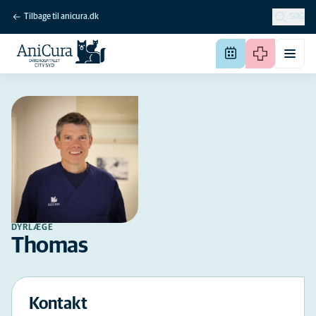
Tilbage til anicura.dk
SØG
DYRLÆGE
Thomas
Kontakt