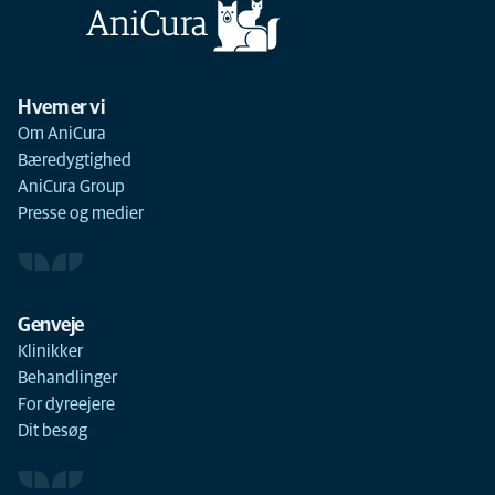
Hvem er vi
Om AniCura
Bæredygtighed
AniCura Group
Presse og medier
Genveje
Klinikker
Behandlinger
For dyreejere
Dit besøg