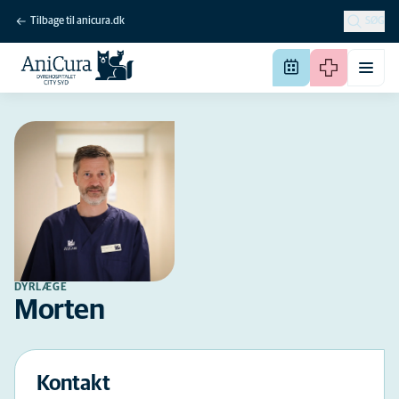
Tilbage til anicura.dk
SØG
DYRLÆGE
Morten
Kontakt