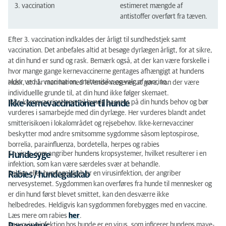
3. vaccination
estimeret mængde af
antistoffer overført fra tæven.
Efter 3. vaccination indkaldes der årligt til sundhedstjek samt
vaccination. Det anbefales altid at besøge dyrlægen årligt, for at sikre,
at din hund er sund og rask. Bemærk også, at der kan være forskelle i
hvor mange gange kernevaccinerne gentages afhængigt at hundens
alder ved 1. vaccination, smitterisiko og valg af vaccine.
Husk, at når man har med levende væsener at gøre, kan der være
individuellle grunde til, at din hund ikke følger skemaet.
Ikke-kernevaccinationer til hunde baseres på din hunds behov og bør
Ikke-kernevaccinationer til hunde
vurderes i samarbejde med din dyrlæge.
Her vurderes blandt andet
smitterisikoen i lokalområdet og rejsebehov.
Ikke-kernevacciner
beskytter mod andre smitsomme sygdomme såsom leptospirose,
borrelia, parainfluenza, bordetella, herpes og rabies
En virus, som angriber hundens kropsystemer, hvilket resulterer i en
Hundesyge
infektion, som kan være særdeles svær at behandle.
Rabies eller hundegalskab er en virusinfektion, der angriber
Rabies / hundegalskab
nervesystemet. Sygdommen kan overføres fra hunde til mennesker og
er din hund først blevet smittet, kan den desværre ikke
helbedredes. Heldigvis kan sygdommen forebygges med en vaccine.
Læs mere om rabies
her
.
Parvovirusinfektion hos hunde er en virus, som inficerer hundens mave-