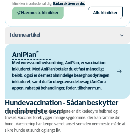
klinikker i nærheden af ​​dig.
Sådan aktiverer du.
Nærmeste klinikker
Alle klinikker
I denne artikel
Hundevaccination - Sådan beskytter du din bedste
®
AniPlan
ven
Med vores sundhedsordning, AniPlan, er vaccination
inkluderet. Med AniPlan betaler du et fast månedligt
Hvorfor skal hunde vaccineres?
beløb, og så er de mest almindelige besøg hos dyrlægen
inkluderet, samt du får ubegrænsede besøg i AniCura-
Hvad skal hunde vaccineres mod?
appen, rabat på behandlinger, foder, tilbehør m.m.
Hvor ofte skal hunde vaccineres?
Hundevaccination - Sådan beskytter
Skal hunde vaccineres inden rejse?
du din bedste ven
Hos AniCura mener vi, at det vigtigste er dit kæledyrs helbred og
trivsel. Vacciner forebygger mange sygdomme, der kan ramme din
Skal tæver vaccineres inden avl?
hund. Vaccinering har længe været anset som den nemmeste måde at
sikre hunde et sundt og langt liv.
Får hunde bivirkninger ved vaccination?