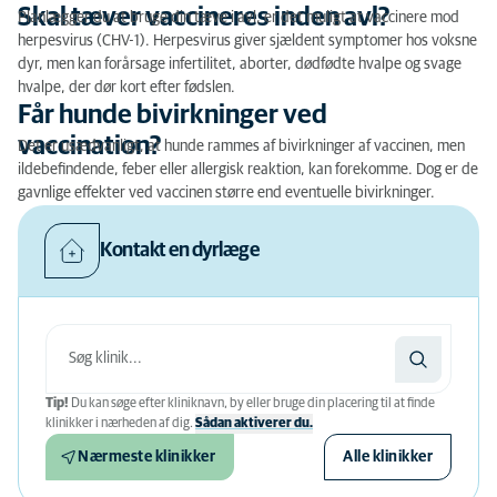
Skal tæver vaccineres inden avl?
Planlægger du at bruge din tæve i avl, er det muligt at vaccinere mod
herpesvirus (CHV-1). Herpesvirus giver sjældent symptomer hos voksne
dyr, men kan forårsage infertilitet, aborter, dødfødte hvalpe og svage
hvalpe, der dør kort efter fødslen.
Får hunde bivirkninger ved
vaccination?
Det er usædvanligt, at hunde rammes af bivirkninger af vaccinen, men
ildebefindende, feber eller allergisk reaktion, kan forekomme. Dog er de
gavnlige effekter ved vaccinen større end eventuelle bivirkninger.
Kontakt en dyrlæge
Tip!
Du kan søge efter kliniknavn, by eller bruge din placering til at finde
klinikker i nærheden af ​​dig.
Sådan aktiverer du.
Nærmeste klinikker
Alle klinikker