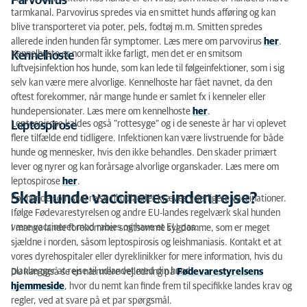
Parvovirus
tarmkanal. Parvovirus spredes via en smittet hunds afføring og kan
blive transporteret via poter, pels, fodtøj m.m. Smitten spredes
allerede inden hunden får symptomer. Læs mere om parvovirus
her
.
Kennelhoste er normalt ikke farligt, men det er en smitsom
Kennelhoste
luftvejsinfektion hos hunde, som kan lede til følgeinfektioner, som i sig
selv kan være mere alvorlige. Kennelhoste har fået navnet, da den
oftest forekommer, når mange hunde er samlet fx i kenneler eller
hundepensionater. Læs mere om kennelhoste
her
.
Leptospirose kaldes også ”rottesyge” og i de seneste år har vi oplevet
Leptospirose
flere tilfælde end tidligere. Infektionen kan være livstruende for både
hunde og mennesker, hvis den ikke behandles. Den skader primært
lever og nyrer og kan forårsage alvorlige organskader. Læs mere om
leptospirose
her
.
Skal hunde vaccineres inden rejse?
For hunde som skal rejse til udlandet kræves yderligere vaccinationer.
Ifølge Fødevarestyrelsen og andre EU-landes regelværk skal hunden
være vaccineret mod rabies og have et EU-pas.
I mange lande forekommer smitsomme sygdomme, som er meget
sjældne i norden, såsom leptospirosis og leishmaniasis. Kontakt et at
vores dyrehospitaler eller dyreklinikker for mere information, hvis du
planlægger at rejse til udlandet med din hund.
Du kan også se
en
nærmere vejledning på
F
ødevarestyrelsens
hjemmeside
, hvor du nemt kan finde
frem til specifikke landes krav og
regler, ved at svare på et par spørgsmål
.