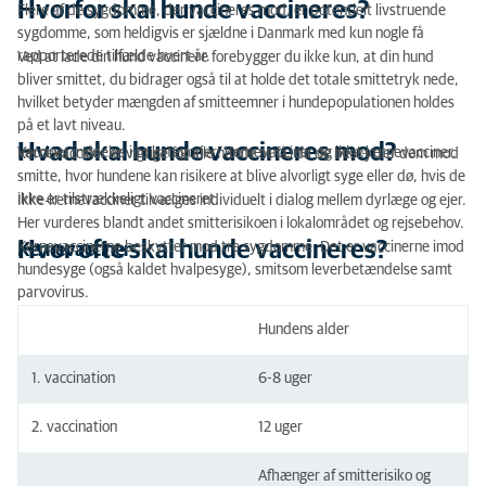
Hvorfor skal hunde vaccineres?
Flere af de sygdomme, der vaccineres mod, er potentielt livstruende
sygdomme, som heldigvis er sjældne i Danmark med kun nogle få
rapporterede tilfælde hvert år.
Ved at lade din hund vaccinere forebygger du ikke kun, at din hund
bliver smittet, du bidrager også til at holde det totale smittetryk nede,
hvilket betyder mængden af smitteemner i hundepopulationen
holdes
på et lavt niveau.
Hvad skal hunde vaccineres mod?
Vacciner inddeles i to kategorier: Kernevacciner og ikke-kernevacciner.
Kernevacciner er vigtige for alle hunde at få, da de beskytter dem mod
smitte, hvor hundene kan risikere at blive alvorligt syge eller dø, hvis de
ikke er tilstrækkeligt vaccineret.
Ikke-kernevacciner tilvælges individuelt i dialog mellem dyrlæge og ejer.
Her vurderes blandt andet smitterisikoen i lokalområdet og rejsebehov.
Hvor ofte skal hunde vaccineres?
Kernevaccinerne beskytter mod tre sygdomme. Det er vaccinerne imod
Kernevacciner
hundesyge (også kaldet hvalpesyge), smitsom leverbetændelse samt
parvovirus.
Hundens alder
1. vaccination
6-8 uger
2. vaccination
12 uger
Afhænger af smitterisiko og