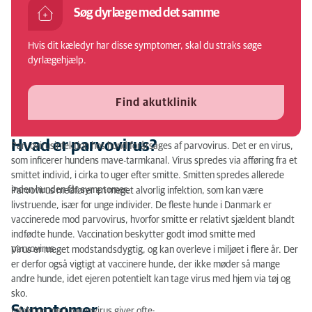
Søg dyrlæge med det samme
Symptomer
Hvis dit kæledyr har disse symptomer, skal du straks søge
Hvordan stiller dyrlægen diagnosen?
dyrlægehjælp.
Behandling af parvovirus hos hund
Find akutklinik
Hvad er parvovirus?
Parvovirusinfektion hos hund forårsages af parvovirus. Det er en virus,
som inficerer hundens mave-tarmkanal. Virus spredes via afføring fra et
smittet individ, i cirka to uger efter smitte. Smitten spredes allerede
inden hunden får symptomer.
Parvovirus medfører en meget alvorlig infektion, som kan være
livstruende, især for unge individer. De fleste hunde i Danmark er
vaccinerede mod parvovirus, hvorfor smitte er relativt sjældent blandt
indfødte hunde. Vaccination beskytter godt imod smitte med
parvovirus.
Virus er meget modstandsdygtig, og kan overleve i miljøet i flere år. Der
er derfor også vigtigt at vaccinere hunde, der ikke møder så mange
andre hunde, idet ejeren potentielt kan tage virus med hjem via tøj og
sko.
Symptomer
Infektion med parvovirus giver ofte: