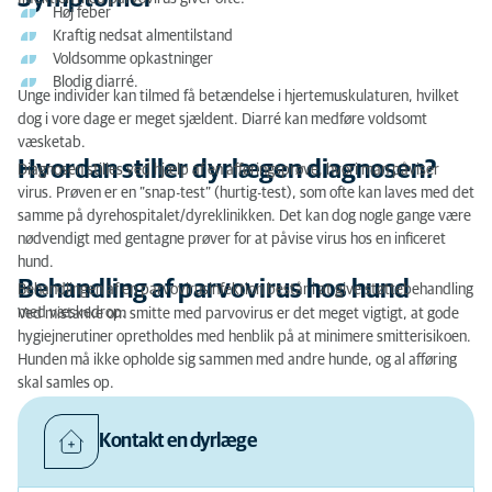
Høj feber
Kraftig nedsat almentilstand
Voldsomme opkastninger
Blodig diarré.
Unge individer kan tilmed få betændelse i hjertemuskulaturen, hvilket
dog i vore dage er meget sjældent. Diarré kan medføre voldsomt
væsketab.
Hvordan stiller dyrlægen diagnosen?
Diagnosen stilles ved hjælp af en afføringsprøve, hvori man påviser
virus. Prøven er en ”snap-test” (hurtig-test), som ofte kan laves med det
samme på dyrehospitalet/dyreklinikken. Det kan dog nogle gange være
nødvendigt med gentagne prøver for at påvise virus hos en inficeret
hund.
Behandling af parvovirus hos hund
Behandlingen af en parvovirusinfektion består i at give støttebehandling
med væskedrop.
Ved mistanke om smitte med parvovirus er det meget vigtigt, at gode
hygiejnerutiner opretholdes med henblik på at minimere smitterisikoen.
Hunden må ikke opholde sig sammen med andre hunde, og al afføring
skal samles op.
Kontakt en dyrlæge