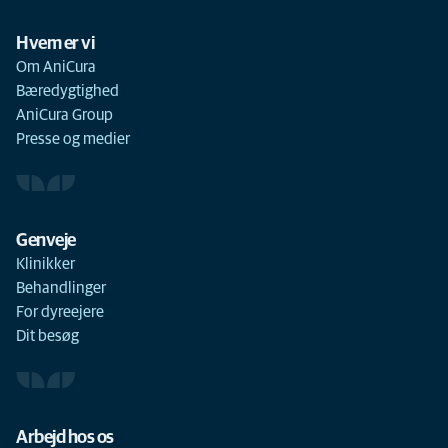
Hvem er vi
Om AniCura
Bæredygtighed
AniCura Group
Presse og medier
Genveje
Klinikker
Behandlinger
For dyreejere
Dit besøg
Arbejd hos os