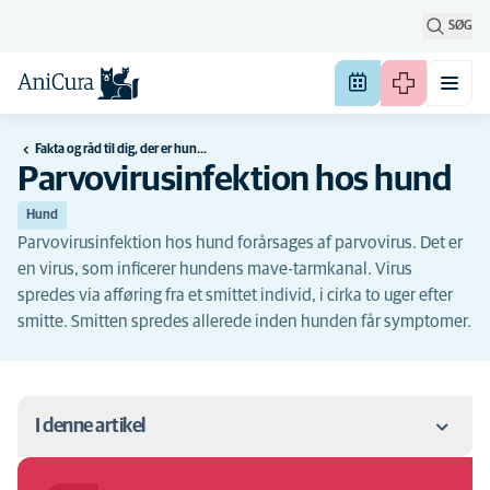
SØG
Fakta og råd til dig, der er hundeejer
Parvovirusinfektion hos hund
Hund
Parvovirusinfektion hos hund forårsages af parvovirus. Det er
en virus, som inficerer hundens mave-tarmkanal. Virus
spredes via afføring fra et smittet individ, i cirka to uger efter
smitte. Smitten spredes allerede inden hunden får symptomer.
I denne artikel
Hvad er parvovirus?