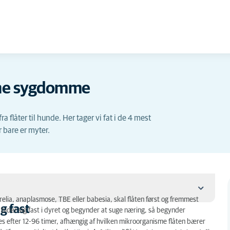
årne sygdomme
flåter til hunde. Her tager vi fat i de 4 mest
 bare er myter.
relia, anaplasmose, TBE eller babesia, skal flåten først og fremmest
ig fast
ider sig fast i dyret og begynder at suge næring, så begynder
es efter 12-96 timer, afhængig af hvilken mikroorganisme flåten bærer