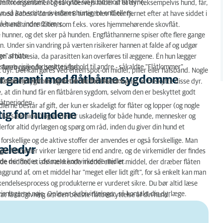
derfor essentielt at beskytte sin hund mod flåterne.
re mikroorganismer og så undervejs falder af et dyr (eksempelvis hund, får,
od flåtbårne sygdomme
yr, så kan smitte overføres hurtigere end ellers.
es med
Babesia canis
inden 8 timer, blev flåter fjernet efter at have siddet i
på hunde inden 2 timer.
yret end andre flåter, som f.eks. vores hjemmehørende skovflåt.
ene
e hunner, og det sker på hunden. Engflåthannerne spiser ofte flere gange
n. Under sin vandring på værten risikerer hannen at falde af og udgør
ge" smitte.
en af babesia, da parasitten kan overføres til æggene. Én hun lægger
rre risiko for smitte i forhold til andre - såkaldte "Flåtlommer".
nd forebyggende beskyttelse.
yr. Det kan gøres ved enten spot-on midler, piller eller halsbånd. Nogle
er garanti mod flåtbårne sygdomme
terne ihjel kort tid efter de har bidt hunden.
flåtbåren sygdom, og det er derfor ekstra vigtigt at beskytte disse dyr.
ke, at din hund får en flåtbåren sygdom, selvom den er beskyttet godt
låtperioden.
idlerne består af gift, der kun er skadeligt for flåter og lopper (og nogle
ftig for hundene
og hårsækmider) og er derfor uskadelig for både hunde, mennesker og
 derfor altid dyrlægen og spørg om råd, inden du giver din hund et
 forskellige og de aktive stoffer der anvendes er også forskellige. Man
 kæledyr
le flåtmidler virker længere tid end andre, og de virkemidler der findes
de der findes i de mere kortvirkende midler.
e middel, et afskrækkende middel eller et middel, der dræber flåten
grund af, om et middel har "meget eller lidt gift", for så enkelt kan man
ndelsesprocess og produkterne er vurderet sikre. Du bør altid læse
visningerne nøje. Oplever du bivirkninger, så kontakt din dyrlæge.
r at få rådgivning om den bedste flåtbeskyttelse af din hund.