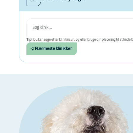
Tip!
Du kan søge efter kliniknavn, by eller bruge din placering til at finde k
Nærmeste klinikker