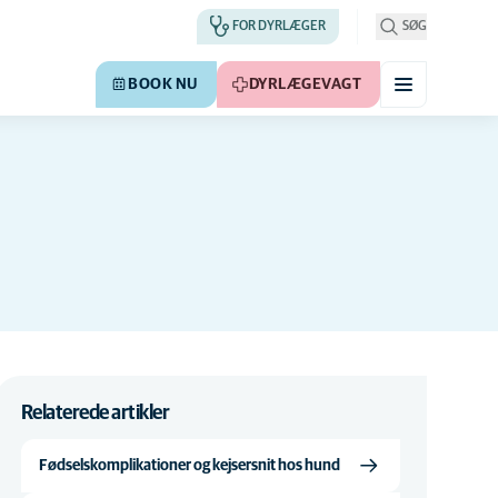
FOR DYRLÆGER
SØG
BOOK NU
DYRLÆGEVAGT
Relaterede artikler
Fødselskomplikationer og kejsersnit hos hund