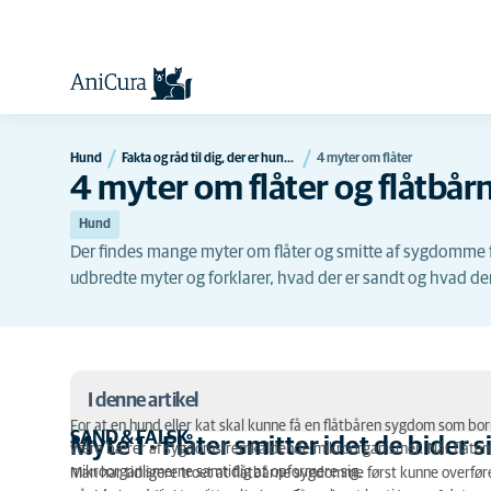
Hund
Fakta og råd til dig, der er hundeejer
4 myter om flåter
4 myter om flåter og flåtb
Hund
Der findes mange myter om flåter og smitte af sygdomme fra 
udbredte myter og forklarer, hvad der er sandt og hvad der
I denne artikel
For at en hund eller kat skal kunne få en flåtbåren sygdom som bor
SAND & FALSK
Myte 1 - Flåter smitter idet de bider s
være bærer af sygdomsfremkaldende mikroorganismer. Når flåten b
Myte 1 - Flåter smitter idet de bider sig fast
mikroorganismerne samtidig at opformere sig.
Man har tidligere troet at flåtbårne sygdomme først kunne overfør