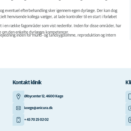
ng og eventuel efterbehandling sker igennem egen dyrlæge. Der kan dog
t henvisende kollega vælger, at lade kontroller til en start i forløbet
et i en række fagområder som vist nedenfor. Inden for disse områder, har
e om den enkelte dyrlæges kompetencer.
g vejledning inden for mund- og tandsygdomme, reproduktion og Intern
Kontakt klinik
Kl
Ølbycenter 12, 4600 Køge
koege@anicura.dk
+ 45 70 25 02 02