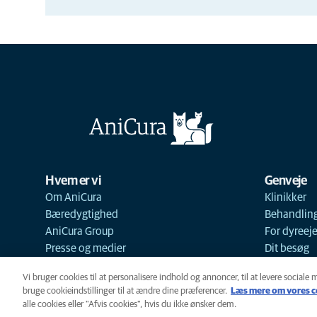
Hvem er vi
Genveje
Om AniCura
Klinikker
Bæredygtighed
Behandlin
AniCura Group
For dyreej
Presse og medier
Dit besøg
Vi bruger cookies til at personalisere indhold og annoncer, til at levere sociale 
bruge cookieindstillinger til at ændre dine præferencer.
Læs mere om vores c
alle cookies eller "Afvis cookies", hvis du ikke ønsker dem.