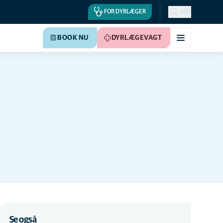
FOR DYRLÆGER
SØG
BOOK NU
DYRLÆGEVAGT
Se også