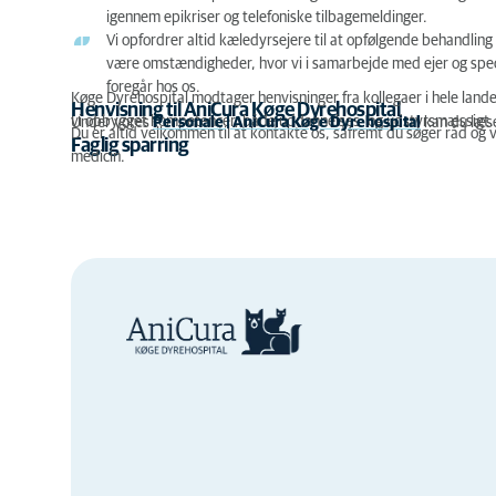
igennem epikriser og telefoniske tilbagemeldinger.
Vi opfordrer altid kæledyrsejere til at opfølgende behandli
være omstændigheder, hvor vi i samarbejde med ejer og speciel
foregår hos os.
Køge Dyrehospital modtager henvisninger fra kollegaer i hele land
Henvisning til AniCura Køge Dyrehospital
vi opbygget kompetencer, både uddannelses- og udstyrsmæssigt.
Under vores
Personale | AniCura Køge Dyrehospital
kan du læs
Du er altid velkommen til at kontakte os, såfremt du søger råd o
Faglig sparring
medicin.