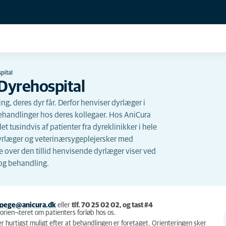
pital
 Dyrehospital
ng, deres dyr får. Derfor henviser dyrlæger i
behandlinger hos deres kollegaer. Hos AniCura
 tusindvis af patienter fra dyreklinikker i hele
dyrlæger og veterinærsygeplejersker med
 over den tillid henvisende dyrlæger viser ved
 og behandling.
oege@anicura.dk
eller
tlf. 70 25 02 02, og tast #4
s.
 orien¬teret om patienters forløb hos os.
er hurtigst muligt efter at behandlingen er foretaget. Orienteringen sker