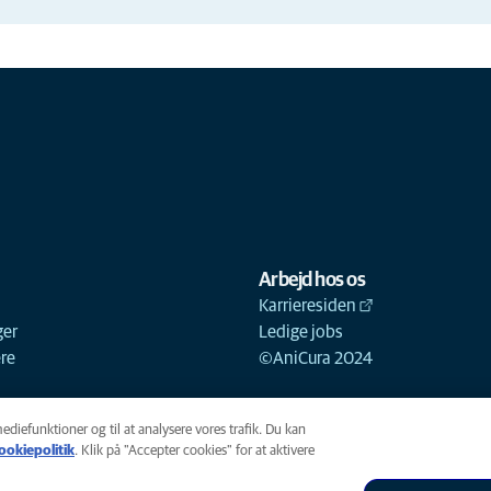
Arbejd hos os
Karrieresiden
ger
Ledige jobs
ere
©AniCura 2024
mediefunktioner og til at analysere vores trafik. Du kan
ookiepolitik
(opens in a new tab)
. Klik på "Accepter cookies" for at aktivere