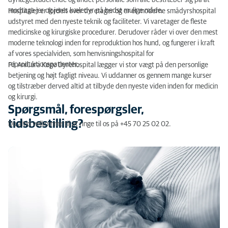
dyrlægestuderende og andet personale som alle bestræber sig på at
modtage jer og jeres kæledyr på bedst mulige måde.
Hospitalet er fordelt over tre etager og er et moderne smådyrshospital
udstyret med den nyeste teknik og faciliteter. Vi varetager de fleste
medicinske og kirurgiske procedurer. Derudover råder vi over den mest
moderne teknologi inden for reproduktion hos hund, og fungerer i kraft
af vores specialviden, som henvisningshospital for
reproduktionspatienter.
På AniCura Køge Dyrehospital lægger vi stor vægt på den personlige
betjening og højt fagligt niveau. Vi uddanner os gennem mange kurser
og tilstræber derved altid at tilbyde den nyeste viden inden for medicin
og kirurgi.
Spørgsmål, forespørgsler,
tidsbestilling?
Du altid velkomme til at ringe til os på +45 70 25 02 02.