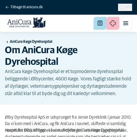
Tilbage til anicura.dk
SØG
AniCura Køge Dyrehospital
Om AniCura Køge
Dyrehospital
AniCura Køge Dyrehospital er et topmoderne dyrehospital
beliggende i Ølbycenter, 4600 Køge. Vores fagligt stærke hold
af dyrlæger, veterinærsygeplejersker og dyrlægestuderende
står altid klar til at byde dig og dit kæledyr velkommen.
Ølby Dyrehospital ApS er udsprunget fra Jersie Dyreklinik i januar 2010.
Da vi kom med i AniCura, og fik AniCura i navnet, skiftede vi samtidig
navnet fra Ølby til Køge, så vi nu hedder AniCura Køge Dyrehospital.
Hospitalet beskæftiger et team af dyrlæger, veterinærsygeplejersker,