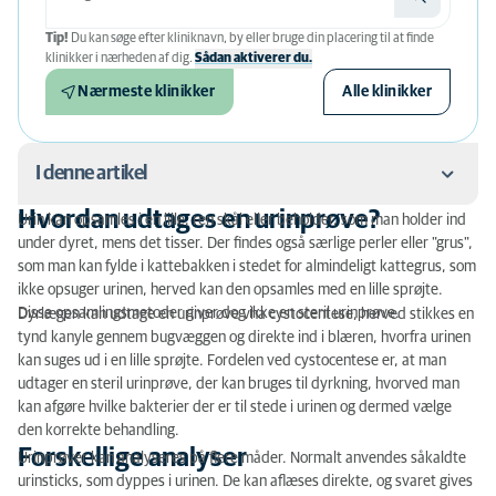
Tip!
Du kan søge efter kliniknavn, by eller bruge din placering til at finde
klinikker i nærheden af ​​dig.
Sådan aktiverer du.
Nærmeste klinikker
Alle klinikker
I denne artikel
Hvordan udtages en urinprøve?
Urin kan opsamles i en lille, ren skål eller beholder, som man holder ind
Hvordan udtages en urinprøve?
under dyret, mens det tisser. Der findes også særlige perler eller "grus",
som man kan fylde i kattebakken i stedet for almindeligt kattegrus, som
Forskellige analyser
ikke opsuger urinen, herved kan den opsamles med en lille sprøjte.
Disse opsamlingsmetoder giver dog ikke en steril urinprøve.
Dyrlægen kan udtage en urinprøve vha cystocentese, herved stikkes en
tynd kanyle gennem bugvæggen og direkte ind i blæren, hvorfra urinen
kan suges ud i en lille sprøjte. Fordelen ved cystocentese er, at man
udtager en steril urinprøve, der kan bruges til dyrkning, hvorved man
kan afgøre hvilke bakterier der er til stede i urinen og dermed vælge
den korrekte behandling.
Forskellige analyser
Urinprøver kan analyseres på flere måder. Normalt anvendes såkaldte
urinsticks, som dyppes i urinen. De kan aflæses direkte, og svaret gives