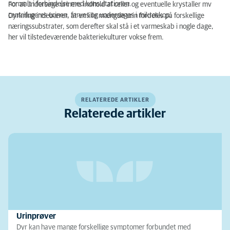
normalt i forbindelse med konsultationen.
For at undersøge urinens indhold af celler og eventuelle krystaller mv
centrifugeres urinen, farves og undersøges i mikroskop.
Dyrkning indebærer, at en lille mængde urin fordeles på forskellige
næringssubstrater, som derefter skal stå i et varmeskab i nogle dage,
her vil tilstedeværende bakteriekulturer vokse frem.
RELATEREDE ARTIKLER
Relaterede artikler
Urinprøver
Dyr kan have mange forskellige symptomer forbundet med