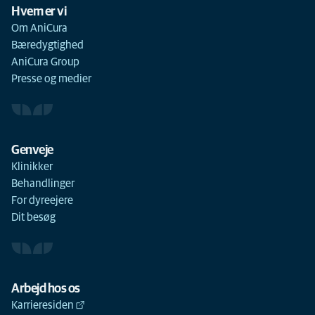
Hvem er vi
Om AniCura
Bæredygtighed
AniCura Group
Presse og medier
Genveje
Klinikker
Behandlinger
For dyreejere
Dit besøg
Arbejd hos os
Karrieresiden