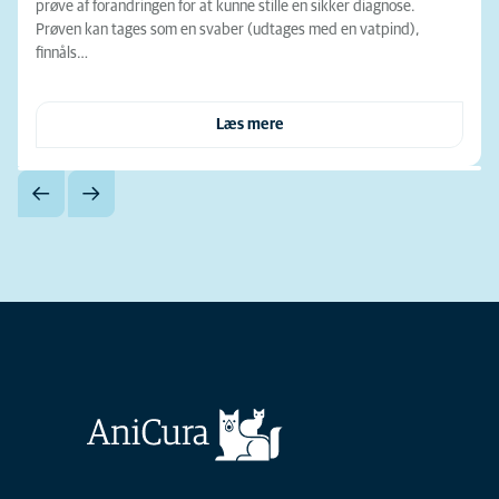
prøve af forandringen for at kunne stille en sikker diagnose.
Prøven kan tages som en svaber (udtages med en vatpind),
finnåls…
Læs mere