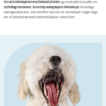
normalt i forbindelse med konsultationen.
For at undersøge urinens indhold af celler og eventuelle krystaller mv
centrifugeres urinen, farves og undersøges i mikroskop.
Dyrkning indebærer, at en lille mængde urin fordeles på forskellige
næringssubstrater, som derefter skal stå i et varmeskab i nogle dage,
her vil tilstedeværende bakteriekulturer vokse frem.