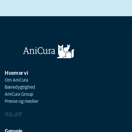
Hvem er vi
Om AniCura
Bæredygtighed
AniCura Group
Presse og medier
Genveje