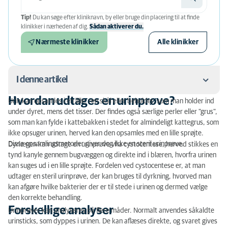
Tip!
Du kan søge efter kliniknavn, by eller bruge din placering til at finde
klinikker i nærheden af ​​dig.
Sådan aktiverer du.
Nærmeste klinikker
Alle klinikker
I denne artikel
Hvordan udtages en urinprøve?
Urin kan opsamles i en lille, ren skål eller beholder, som man holder ind
Hvordan udtages en urinprøve?
under dyret, mens det tisser. Der findes også særlige perler eller "grus",
som man kan fylde i kattebakken i stedet for almindeligt kattegrus, som
Forskellige analyser
ikke opsuger urinen, herved kan den opsamles med en lille sprøjte.
Disse opsamlingsmetoder giver dog ikke en steril urinprøve.
Dyrlægen kan udtage en urinprøve vha cystocentese, herved stikkes en
tynd kanyle gennem bugvæggen og direkte ind i blæren, hvorfra urinen
kan suges ud i en lille sprøjte. Fordelen ved cystocentese er, at man
udtager en steril urinprøve, der kan bruges til dyrkning, hvorved man
kan afgøre hvilke bakterier der er til stede i urinen og dermed vælge
den korrekte behandling.
Forskellige analyser
Urinprøver kan analyseres på flere måder. Normalt anvendes såkaldte
urinsticks, som dyppes i urinen. De kan aflæses direkte, og svaret gives