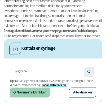
løbetiderne) og helst efter tævens anden løbetid. Langvarig
hormonbehandling kan medføre risiko for sygdomme som
livmoderbetændelse, mammae-tumorer (knuder i mælkekirtlerne) og
sukkersyge. Til forskel fra kirurgisk neutralisation, er kemisk
neutralisation en reversibel tilstand. En tæve kan altså igen anvendes til
avl efter en afsluttet kemisk kastration. Det anbefales generelt ikke at
foretage løbetidsudsættelse på tæver pga stor risiko for bivirkninger.
Kemisk kastration falder ind under doping i henhold til Dansk Kennel
Klubs reglementer. Der findes også dispensationsmuligheder for tæver.
Kontakt en dyrlæge
Tip!
Du kan søge efter kliniknavn, by eller bruge din placering til at finde
klinikker i nærheden af ​​dig.
Sådan aktiverer du.
Nærmeste klinikker
Alle klinikker