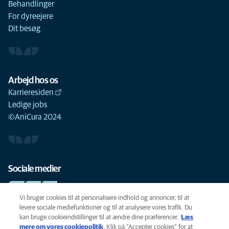
Behandlinger
For dyreejere
Dit besøg
Arbejd hos os
Karrieresiden
Ledige jobs
©AniCura 2024
Sociale medier
Vi bruger cookies til at personalisere indhold og annoncer, til at
levere sociale mediefunktioner og til at analysere vores trafik. Du
kan bruge cookieindstillinger til at ændre dine præferencer.
Læs
Cookie-politik
mere om vores cookiepolitik
(opens in a new tab)
. Klik på "Accepter cookies" for at