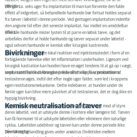
hunden, vælges som regel det med den lave virkningstid, for at se
effekten.
Der går ca. seks uger fra implantation til man kan forvente den fulde
effekt af indgrebet, så behandlede hanhunde bør fortsat holdes separat
fra tæver i løbetid i denne periode. Ved gentagen implantation indenfor
den angivne tid efter det seneste implantat, har midlet en umiddelbar
effekt.
Ikke alle hanhunde mister lysten til at parre en løbsk tæve, og det
anbefales derfor at holde hanhunde og tæver separat under løbetid -
også selvom hanhunde er kemisk eller kirurgisk kastrerede.
Bivirkninger
Hos en del hunde ses en lokal reaktion ved injektionsstedet i form af en
forbigående hævelse eller let inflammation i underhuden. Ligesom ved
kirurgisk kastration kan hunden have en øget tendens til at gå op i vægt,
samt i særtilfælde at forandre pelskvalitet eller få urininkontinens.
Implantatet kan indledningsvist lede til at kroppens produktion af
testosteron øges, indtil det efter nogle uger falder, som led i kroppens
egen restitutionsmekanisme. Dette indebærer, at hunden under de
første uger kan blive mere påvirket af sit testosteron, det er dog ikke en
hyppig bivirkning.
Kemisk neutralisation af tæver
Kemisk neutralisation af tæver sigter først og fremmest mod af styre
deres løbetid, ved at udskyde denne i kortere eller længere tid. Tæven
kan få hormoner til at udskyde løbetiden eller eliminere den naturlige
cyklus. Løbetiden udebliver og tæven kan under denne periode ikke
blive drægtig.
Den første behandling gives under anøstrus (hviletiden mellem