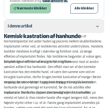
klinikker i nærheden af ​​dig.
Sådan aktiverer du.
Nærmeste klinikker
Alle klinikker
I denne artikel
Kemisk kastration af hanhunde
Ved kemisk eller medicinsk kastration af hanhunde, føres et
Kemisk kastration af hanhunde
hormonimplantat ind under huden og placeres mellem skulderbladene.
Implantatet virker ved, at testiklernes aktivitet undertrykkes. Hundens
Bivirkninger
testikler mindskes kraftigt i størrelse og forbliver små, så længe
effekten af implantatet findes. Når testiklerne begynder at vokse igen,
Kemisk neutralisation af tæver
betyder det at effekten af implantatet mindskes.
Behandlingen med hormoner sigter først og fremmest mod at ændre
uønsket adfærd hos hanhunde. Den effekt man ser af den kemiske
kastration hos den enkelte hund, vil være den samme som ved en
kirurgisk kastration, derfor bruges kemisk kastration af mange i første
omgang, før man som ejer tager beslutning om kirurgisk kastration.
Kemisk kastration falder i kategorien doping. Kemisk kastrerede
hanhunde skal gennemgå en karenstid, før de må udstilles eller
konkurrere. Der findes dispensationsmuligheder for hanhunde.
Implantatet findes i to styrker. Den laveste styrke har en effekt på
mindst et halvt år (hos mindre hunde ofte noget længere tid), mens den
højeste styrke virker i ca. et år. Første gang implantatet anvendes på