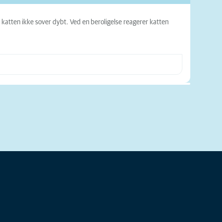
 katten ikke sover dybt. Ved en beroligelse reagerer katten