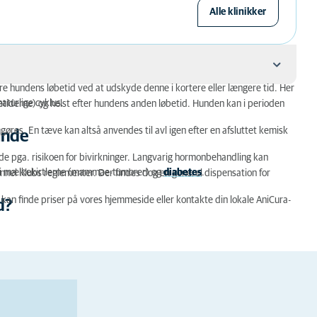
Alle klinikker
re hundens løbetid ved at udskyde denne i kortere eller længere tid. Her
aturlige cyklus.
etiderne) og helst efter hundens anden løbetid. Hunden kan i perioden
omgøres. En tæve kan altså anvendes til avl igen efter en afsluttet kemisk
unde
de pga. risikoen for bivirkninger. Langvarig hormonbehandling kan
 i mælkekirtlerne (mammae-tumorer) og
diabetes
.
ennel Klubs reglementer. Der findes dog en generel dispensation for
u kan finde priser på vores hjemmeside eller kontakte din lokale AniCura-
d?