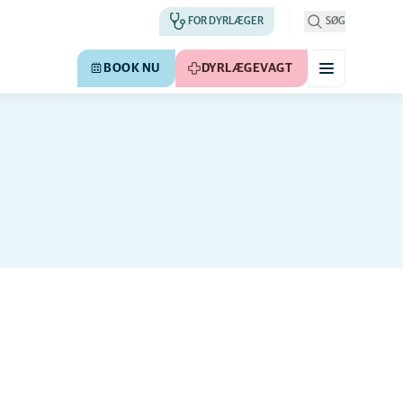
FOR DYRLÆGER
SØG
BOOK NU
DYRLÆGEVAGT