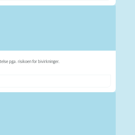
lse pga. risikoen for bivirkninger.