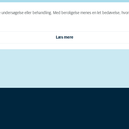
e undersøgelse eller behandling. Med beroligelse menes en let bedøvelse, hvor
Læs mere