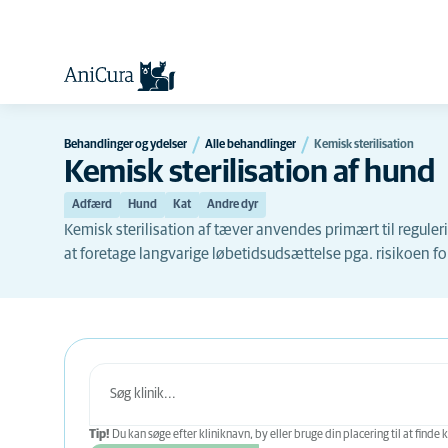
Behandlinger og ydelser
Alle behandlinger
Kemisk sterilisation
Kemisk sterilisation af hund
Adfærd
Hund
Kat
Andre dyr
Kemisk sterilisation af tæver anvendes primært til regule
at foretage langvarige løbetidsudsættelse pga. risikoen for
Tip!
Du kan søge efter kliniknavn, by eller bruge din placering til at finde k