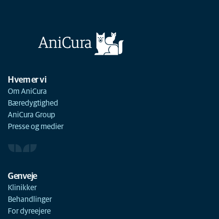
Hvem er vi
Om AniCura
Bæredygtighed
AniCura Group
Presse og medier
Genveje
Klinikker
Behandlinger
For dyreejere