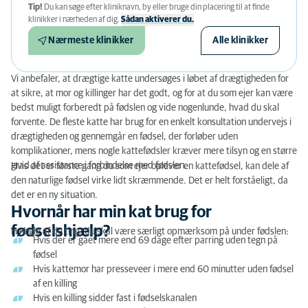
Tip!
Du kan søge efter kliniknavn, by eller bruge din placering til at finde
klinikker i nærheden af ​​dig.
Sådan aktiverer du.
Nærmeste klinikker
Alle klinikker
Vi anbefaler, at drægtige katte undersøges i løbet af drægtigheden for
at sikre, at mor og killinger har det godt, og for at du som ejer kan være
bedst muligt forberedt på fødslen og vide nogenlunde, hvad du skal
forvente. De fleste katte har brug for en enkelt konsultation undervejs i
drægtigheden og gennemgår en fødsel, der forløber uden
komplikationer, mens nogle kattefødsler kræver mere tilsyn og en større
grad af assistance i forbindelse med fødslen.
Hvis det er første gang du som ejer oplever en kattefødsel, kan dele af
den naturlige fødsel virke lidt skræmmende. Det er helt forståeligt, da
det er en ny situation.
Hvornår har min kat brug for
fødselshjælp?
H nogle af de ting, du skal være særligt opmærksom på under fødslen:
Hvis der er gået mere end 69 dage efter parring uden tegn på
fødsel
Hvis kattemor har presseveer i mere end 60 minutter uden fødsel
af en killing
Hvis en killing sidder fast i fødselskanalen