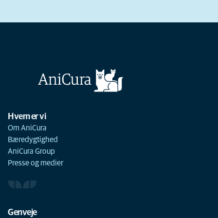
Hvem er vi
Om AniCura
Bæredygtighed
AniCura Group
Presse og medier
Genveje