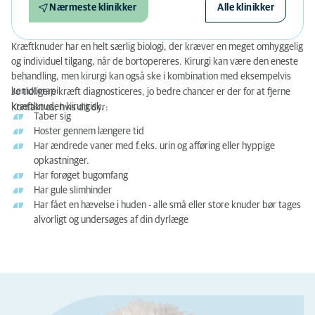
Nærmeste klinikker
Alle klinikker
Kræftknuder har en helt særlig biologi, der kræver en meget omhyggelig
og individuel tilgang, når de bortopereres. Kirurgi kan være den eneste
behandling, men kirurgi kan også ske i kombination med eksempelvis
kemoterapi.
Jo tidligere kræft diagnosticeres, jo bedre chancer er der for at fjerne
kræftknuden kirurgisk.
Kontakt os, hvis dit dyr:
Taber sig
Hoster gennem længere tid
Har ændrede vaner med f.eks. urin og afføring eller hyppige
opkastninger.
Har forøget bugomfang
Har gule slimhinder
Har fået en hævelse i huden - alle små eller store knuder bør tages
alvorligt og undersøges af din dyrlæge