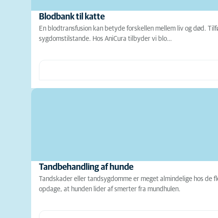
Blodbank til katte
En blodtransfusion kan betyde forskellen mellem liv og død. Tilf
sygdomstilstande. Hos AniCura tilbyder vi blo…
Tandbehandling af hunde
Tandskader eller tandsygdomme er meget almindelige hos de fl
opdage, at hunden lider af smerter fra mundhulen.