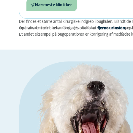
Nærmeste klinikker
Der findes et større antal kirurgiske indgreb i bughulen. Blandt d
neutralisation eller behandling af livmoderbetændelse, samt operat
Operationer i urinblæren foretages ofte for at
fjerne urinsten
, og
Et andet eksempel på bugoperationer er korrigering af medfødte k