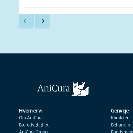
Hvem er vi
Genveje
Om AniCura
Klinikker
Bæredygtighed
Behandlin
AniCura Group
For dyreej