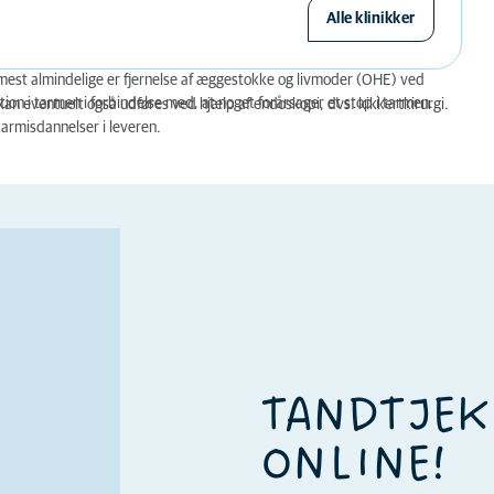
Alle klinikker
e mest almindelige er fjernelse af æggestokke og livmoder (OHE) ved
ion i tarmen i forbindelse med, at noget forårsager et stop i tarmen.
 kan eventuelt også udføres ved hjælp af endoskopi, dvs. kikkertkirurgi.
armisdannelser i leveren.
TANDTJEK
ONLINE!