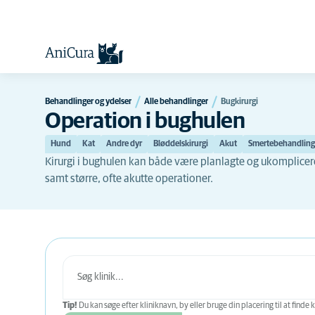
Behandlinger og ydelser
Alle behandlinger
Bugkirurgi
Operation i bughulen
Hund
Kat
Andre dyr
Bløddelskirurgi
Akut
Smertebehandling
Kirurgi i bughulen kan både være planlagte og ukomplicer
samt større, ofte akutte operationer.
Tip!
Du kan søge efter kliniknavn, by eller bruge din placering til at finde k