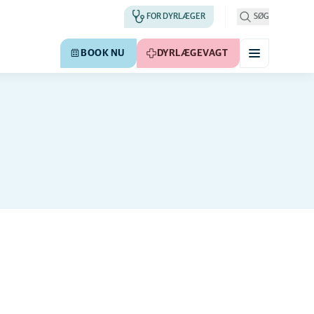
FOR DYRLÆGER
SØG
BOOK NU
DYRLÆGEVAGT