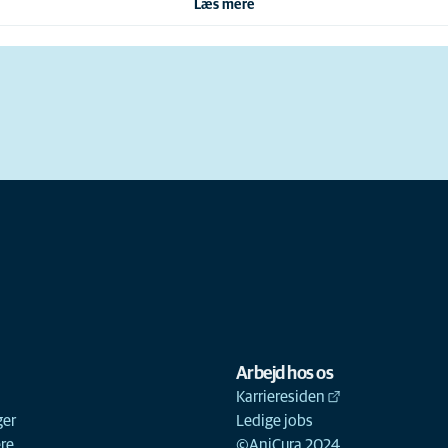
Læs mere
Arbejd hos os
Karrieresiden
ger
Ledige jobs
ere
©AniCura 2024