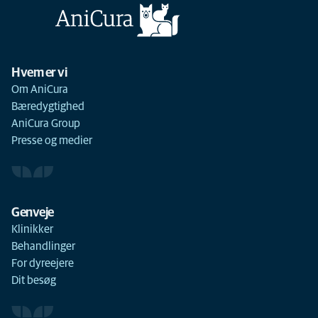
Hvem er vi
Om AniCura
Bæredygtighed
AniCura Group
Presse og medier
Genveje
Klinikker
Behandlinger
For dyreejere
Dit besøg