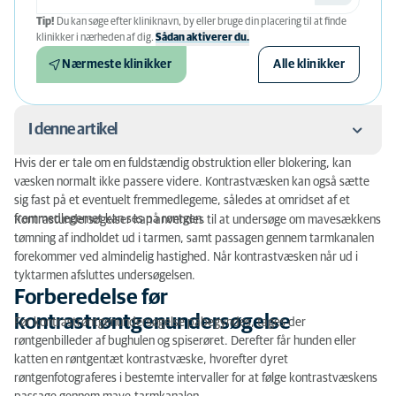
Tip!
Du kan søge efter kliniknavn, by eller bruge din placering til at finde
klinikker i nærheden af ​​dig.
Sådan aktiverer du.
Nærmeste klinikker
Alle klinikker
I denne artikel
Hvis der er tale om en fuldstændig obstruktion eller blokering, kan
Forberedelse før kontrastrøntgenundersøgelse
væsken normalt ikke passere videre. Kontrastvæsken kan også sætte
sig fast på et eventuelt fremmedlegeme, således at omridset af et
Hvordan foregår røntgenundersøgelsen?
fremmedlegemet kan ses på røntgen.
Kontrastundersøgelser kan anvendes til at undersøge om mavesækkens
tømning af indholdet ud i tarmen, samt passagen gennem tarmkanalen
forekommer ved almindelig hastighed. Når kontrastvæsken når ud i
tyktarmen afsluttes undersøgelsen.
Forberedelse før
kontrastrøntgenundersøgelse
Før kontrastrøntgenundersøgelse påbegyndes, tages der
røntgenbilleder af bughulen og spiserøret. Derefter får hunden eller
katten en røntgentæt kontrastvæske, hvorefter dyret
røntgenfotograferes i bestemte intervaller for at følge kontrastvæskens