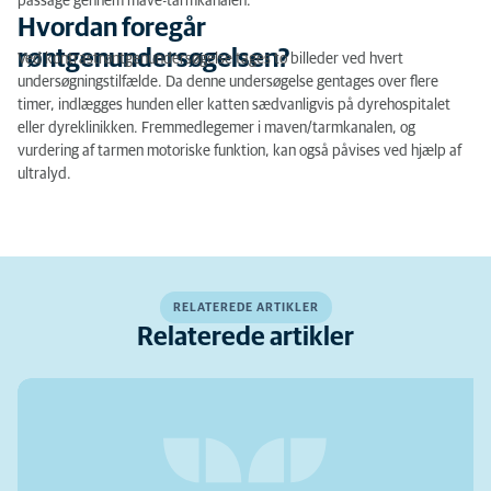
passage gennem mave-tarmkanalen.
Hvordan foregår
røntgenundersøgelsen?
Ved kontrastrøntgenundersøgelse tages to billeder ved hvert
undersøgningstilfælde. Da denne undersøgelse gentages over flere
timer, indlægges hunden eller katten sædvanligvis på dyrehospitalet
eller dyreklinikken. Fremmedlegemer i maven/tarmkanalen, og
vurdering af ​​tarmen motoriske funktion, kan også påvises ved hjælp af
ultralyd.
RELATEREDE ARTIKLER
Relaterede artikler