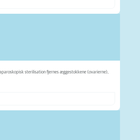
laparoskopisk sterilisation fjernes æggestokkene (ovarierne),