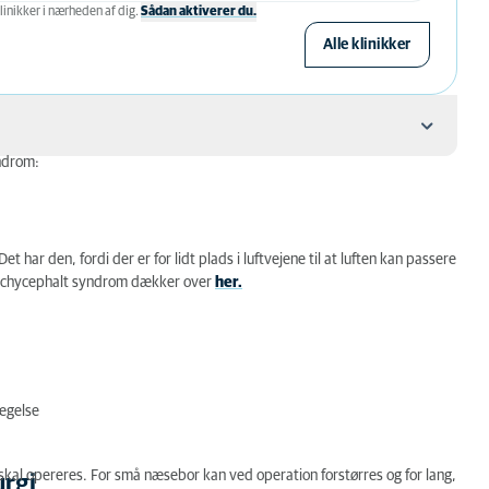
linikker i nærheden af ​​dig.
Sådan aktiverer du.
Alle klinikker
ndrom:
t har den, fordi der er for lidt plads i luftvejene til at luften kan passere
rachycephalt syndrom dækker over
her.
ægelse
skal opereres. For små næsebor kan ved operation forstørres og for lang,
urgi