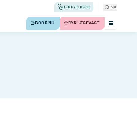
FOR DYRLÆGER
SØG
BOOK NU
DYRLÆGEVAGT