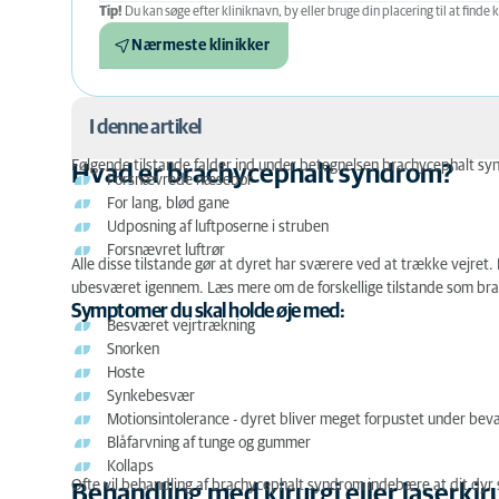
Tip!
Du kan søge efter kliniknavn, by eller bruge din placering til at finde k
Nærmeste klinikker
I denne artikel
Følgende tilstande falder ind under betegnelsen brachycephalt sy
Hvad er brachycephalt syndrom?
Forsnævrede næsebor
Hvad er brachycephalt syndrom?
For lang, blød gane
Udposning af luftposerne i struben
Behandling med kirurgi eller laserkirurgi
Forsnævret luftrør
Alle disse tilstande gør at dyret har sværere ved at trække vejret. De
ubesværet igennem. Læs mere om de forskellige tilstande som b
Symptomer du skal holde øje med:
Besværet vejrtrækning
Snorken
Hoste
Synkebesvær
Motionsintolerance
- dyret bliver meget forpustet under bev
Blåfarvning af tunge og gummer
Kollaps
Ofte vil behandling af brachycephalt syndrom indebære at dit dyr 
Behandling med kirurgi eller laserkir