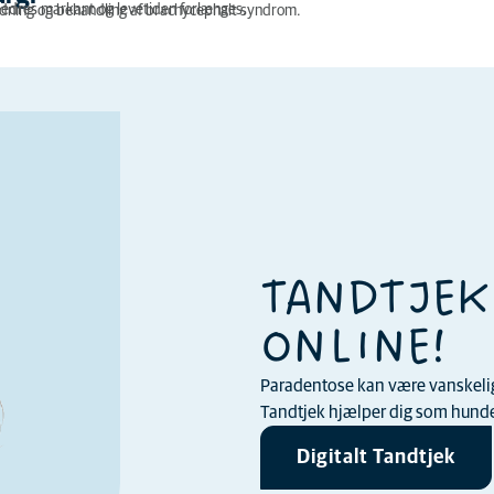
rbedres markant og levetiden forlænges.
edning og behandling af brachycephalt syndrom.
TANDTJEK
ONLINE!
Paradentose kan være vanskelig a
Tandtjek hjælper dig som hundee
Digitalt Tandtjek