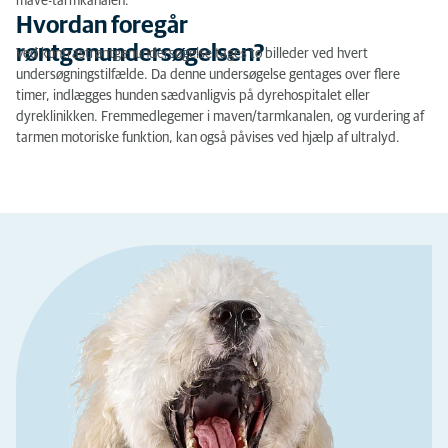
mave-tarmkanalen.
Hvordan foregår
røntgenundersøgelsen?
Ved kontrastrøntgenundersøgelse tages to billeder ved hvert
undersøgningstilfælde. Da denne undersøgelse gentages over flere
timer, indlægges hunden sædvanligvis på dyrehospitalet eller
dyreklinikken. Fremmedlegemer i maven/tarmkanalen, og vurdering af ​​
tarmen motoriske funktion, kan også påvises ved hjælp af ultralyd.