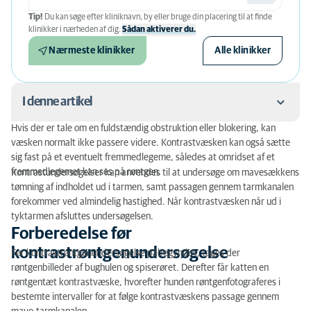
Tip!
Du kan søge efter kliniknavn, by eller bruge din placering til at finde
klinikker i nærheden af ​​dig.
Sådan aktiverer du.
Nærmeste klinikker
Alle klinikker
I denne artikel
Hvis der er tale om en fuldstændig obstruktion eller blokering, kan
Forberedelse før kontrastrøntgenundersøgelse
væsken normalt ikke passere videre. Kontrastvæsken kan også sætte
sig fast på et eventuelt fremmedlegeme, således at omridset af et
Hvordan foregår røntgenundersøgelsen?
fremmedlegemet kan ses på røntgen.
Kontrastundersøgelser kan anvendes til at undersøge om mavesækkens
tømning af indholdet ud i tarmen, samt passagen gennem tarmkanalen
forekommer ved almindelig hastighed. Når kontrastvæsken når ud i
tyktarmen afsluttes undersøgelsen.
Forberedelse før
kontrastrøntgenundersøgelse
Før kontrastrøntgenundersøgelse påbegyndes, tages der
røntgenbilleder af bughulen og spiserøret. Derefter får katten en
røntgentæt kontrastvæske, hvorefter hunden røntgenfotograferes i
bestemte intervaller for at følge kontrastvæskens passage gennem