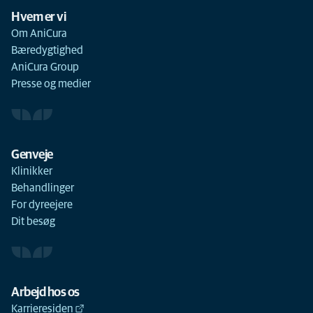
Hvem er vi
Om AniCura
Bæredygtighed
AniCura Group
Presse og medier
Genveje
Klinikker
Behandlinger
For dyreejere
Dit besøg
Arbejd hos os
Karrieresiden