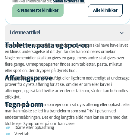
klinikker i nærheden af ​​dig.
Sådan aktiverer du.
Nærmeste klinikker
Alle klinikker
I denne artikel
Tabletter, pasta og spot-on
Ormemidler er receptpligtig medicin, og dyrlægen skal have have lavet
Tabletter, pasta og spot-on
en klinisk undersøgelse af dit dyr, før der kan ordineres ormekur.
Nogle ormemidler skal kun gives én gang, mens andre skal gives over
Afføringsprøve
flere gange. Ormepræpaparter findes som tabletter, pasta, mikstur
eller spot-on, der dryppes på dyrets hud.
Tegn på orm
Afføringsprøve
I mange tilfælde er det fornuftigt eller ligefrem nødvendigt at undersøge
prøver fra dyrets afføring for at se, om der er orm eller larver i
afføringen, og i så fald hvilke arter der er tale om, så der kan behandles
effektivt.
Tegn på orm
Nogle gange finder man som ejer orm i sit dyrs afføring eller opkast, eller
man kan måske se led fra bændelorm som små ”ris” i pelsen ved
endetarmsåbningen. Det er dog langtfra altid man kan se orm med det
blotte øje. Symptomer på orm kan være:
Diarré eller opkastning
Vægttab