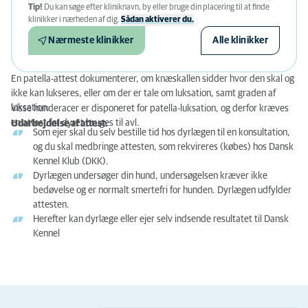
Tip!
Du kan søge efter kliniknavn, by eller bruge din placering til at finde
klinikker i nærheden af ​​dig.
Sådan aktiverer du.
Nærmeste klinikker
Alle klinikker
En patella-attest dokumenterer, om knæskallen sidder hvor den skal og
ikke kan lukseres, eller om der er tale om luksation, samt graden af
luksation.
Visse hunderacer er disponeret for patella-luksation, og derfor kræves
en attest før dyret bruges til avl.
Udarbejdelse af attest:
Som ejer skal du selv bestille tid hos dyrlægen til en konsultation,
og du skal medbringe attesten, som rekvireres (købes) hos Dansk
Kennel Klub (DKK).
Dyrlægen undersøger din hund, undersøgelsen kræver ikke
bedøvelse og er normalt smertefri for hunden. Dyrlægen udfylder
attesten.
Herefter kan dyrlæge eller ejer selv indsende resultatet til Dansk
Kennel