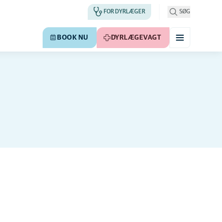
FOR DYRLÆGER
SØG
BOOK NU
DYRLÆGEVAGT