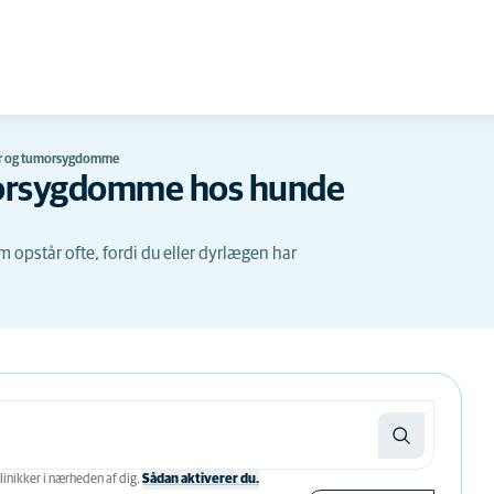
cer og tumorsygdomme
morsygdomme hos hunde
opstår ofte, fordi du eller dyrlægen har
linikker i nærheden af ​​dig.
Sådan aktiverer du.