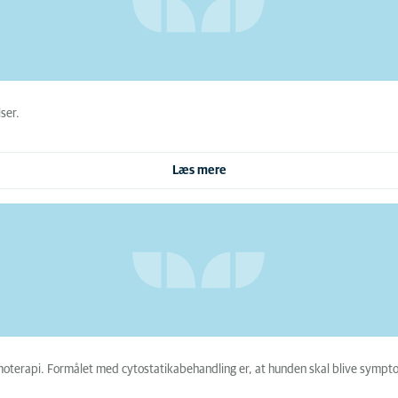
ser.
Læs mere
moterapi. Formålet med cytostatikabehandling er, at hunden skal blive sympto