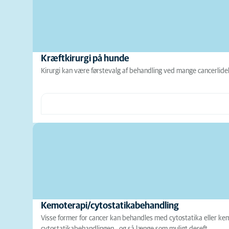
Kræftkirurgi på hunde
Kirurgi kan være førstevalg af behandling ved mange cancerlidel
Kemoterapi/cytostatikabehandling
Visse former for cancer kan behandles med cytostatika eller ke
cytostatikabehandlingen - og så længe som muligt dereft…