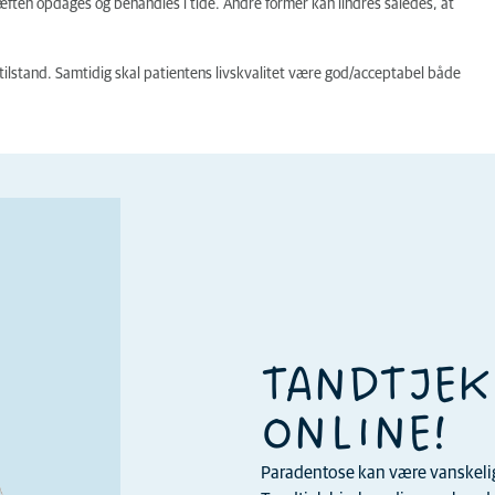
ften opdages og behandles i tide. Andre former kan lindres således, at
 tilstand. Samtidig skal patientens livskvalitet være god/acceptabel både
TANDTJEK
ONLINE!
Paradentose kan være vanskelig a