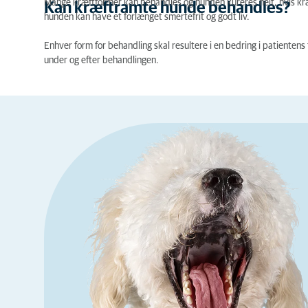
Mange kræftformer kan behandles og hunden kureres helt, hvis kræ
Kan kræftramte hunde behandles?
hunden kan have et forlænget smertefrit og godt liv.
Enhver form for behandling skal resultere i en bedring i patientens
under og efter behandlingen.