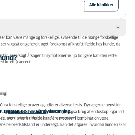
Alle klinikker
 kan være mange og forskellige, svarende til de mange forskellige
ser vi også en generelt øget forekomst af kræfttilfælde hos hunde, da
 får undersøgt årsagen til symptomerne - jo tidligere kan den rette
hund?
ed kræft (cancer):
ning)
niCura forskellige prøver og udfører diverse tests. Dyrlægerne benytter
r
,
røntgen
, og laver
ultralydsscanning
.
) og
magnetisk resonans
(MRI). Vi gør også brug af endoskopi (går ind
) og tager i den forbindelse også vævsprøver.
ode, men i svære tilfælde kan flere metoder i kombination være
mene helbredstilstand er undersøgt, kan det afgøres, hvordan hunden skal