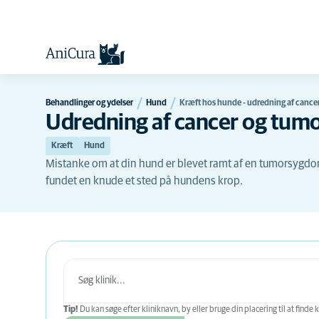
Behandlinger og ydelser
Hund
Kræft hos hunde - udredning af can
Udredning af cancer og tu
Kræft
Hund
Mistanke om at din hund er blevet ramt af en tumorsygdom 
fundet en knude et sted på hundens krop.
Tip!
Du kan søge efter kliniknavn, by eller bruge din placering til at finde k