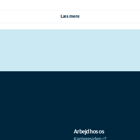
Læs mere
Arbejd hos os
Karrieresiden