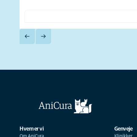
Hvem er vi
Genveje
Om AniCura
Klinikker