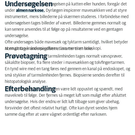
Undersøgelsen
For at kunne udføre undersøgelsen på katten eller hunden, foregår det
under
almen narkose.
Dyrlægen inspicerer mavesækken ved at styre
instrumentet, mens billederne på skærmen studeres. I forbindelse med
undersøgelsen tages billeder af vævet. Billederne gemmes normalt og
kan senere anvendes til at følge op på resultaterne ved en gentagen
undersøgelse.
Ofte undersøges både mavesæk og tyktarm samtidigt, hvilket betyder
at en gastro-koloskopi udføres. Læs mere om koloskopi.
Normalt tager undersøgelsen et kvarter til en time.
Prøvetagning
For at vurdere mave- og tarmslimhinden tages normalt vævsprøver,
såkaldte biopsier, fra flere steder i mavesækken og tolvfingertarmen.
En tynd wire med en tang føres ned gennem en kanal på endoskopet, og
små stykker af tarmslimhinden fjernes. Biopsierne sendes derefter til
histopatologisk analyse.
Efterbehandling
Efter undersøgelsen kan maven være lidt oppustet og spændt, med
mavekneb til følge. Der fjernes så meget luft som muligt efter afsluttet
undersøgelse. Hvis der endnu er lidt luft tilbage som giver ubehag,
forsvinder det oftest relativt hurtigt. Ofte kan dyret sendes hjem
samme dag efter at være vågnet ordentligt efter narkosen.