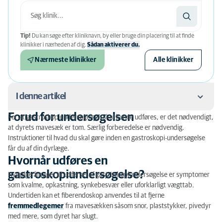
Tip!
Du kan søge efter kliniknavn, by eller bruge din placering til at finde
klinikker i nærheden af ​​dig.
Sådan aktiverer du.
Nærmeste klinikker
Alle klinikker
I denne artikel
Forud for undersøgelsen
For at gastroskopiundersøgelsen skal kunne udføres, er det nødvendigt,
Forud for undersøgelsen
at dyrets mavesæk er tom. Særlig forberedelse er nødvendig.
Instruktioner til hvad du skal gøre inden en gastroskopi-undersøgelse
Hvornår udføres en gastroskopiundersøgelse?
får du af din dyrlæge.
Hvornår udføres en
Undersøgelsen
gastroskopiundersøgelse?
Hyppige årsager til udførsel af gastroskopiundersøgelse er symptomer
Prøvetagning
som kvalme, opkastning, synkebesvær eller uforklarligt vægttab.
Undertiden kan et fiberendoskop anvendes til at fjerne
Efterbehandling
fremmedlegemer
fra mavesækken såsom snor, plaststykker, pivedyr
med mere, som dyret har slugt.