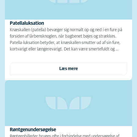
Patellaluksation
Knæskallen (patella) bevæger sig normalt op og ned i en fure på
forsiden af lårbensknoglen, når bagbenet bøjes og strækkes.
Patella-luksation betyder, at knæskallen smutter ud af sin fure,
kortvarigt eller længerevarigt. Det kan være smertefuldt og …
Læs mere
Røntgenundersøgelse
Røntgenbilleder bruges ofte i forbindelse med undersøgelse af