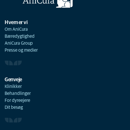
Hvem er vi
Om AniCura
Bæredygtighed
AniCura Group
Presse og medier
Genveje
Klinikker
Behandlinger
For dyreejere
Dit besøg