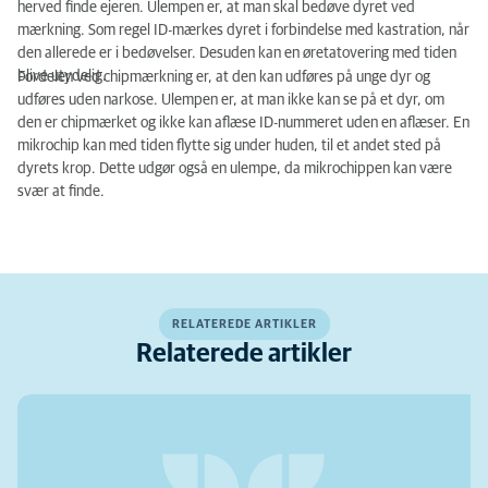
herved finde ejeren. Ulempen er, at man skal bedøve dyret ved
mærkning. Som regel ID-mærkes dyret i forbindelse med kastration, når
den allerede er i bedøvelser. Desuden kan en øretatovering med tiden
blive utydelig.
Fordelen ved chipmærkning er, at den kan udføres på unge dyr og
udføres uden narkose. Ulempen er, at man ikke kan se på et dyr, om
den er chipmærket og ikke kan aflæse ID-nummeret uden en aflæser. En
mikrochip kan med tiden flytte sig under huden, til et andet sted på
dyrets krop. Dette udgør også en ulempe, da mikrochippen kan være
svær at finde.
RELATEREDE ARTIKLER
Relaterede artikler