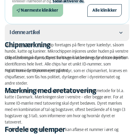
klinikker i nærheden af ​​dig.
Sådan aktiverer du.
Nærmeste klinikker
Alle klinikker
I denne artikel
Chipmærkning
Mærkning med en mikrochip foretages på flere typer kæledyr, såsom
Chipmærkning
hunde, katte og kaniner. Mikrochippen injiceres under huden på venstre
side af halsen på dyret. Dyret behøver ikke bedøves før denne injektion.
Chipmærkningen kan udføres fra 6 ugers alderen og dyret kan derefter
Mærkning med øretatovering
identificeres hele livet. Alle chips har et unikt ID-nummer, som
registreres i dyreejerens ejerregister.
For at kunne se ID-nummeret på et dyr, som er chipmærket, kræves en
Fordele og ulemper
chipaflæser, som fås hos politiet, dyrlægen eller i dyreinternatet og
andre steder.
Mærkning med øretatovering
Øretatovering er den mest almindelige ID-mærkningsmetode for bl.a.
katte i Danmark. Mærkningen sker i venstre – eller begge ører. For at
kunne ID-mærke med tatovering skal dyret bedøves. Dyret mærkes
med en kombination af tal og bogstaver, oftest bestående af 6 tegn (3
bogstaver og 3 tal), som informerer om hvor og hvornår dyret er
tatoveret.
Fordele og ulemper
Fordelen med tatovering er, at alle kan aflæse et nummer i øret og