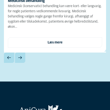
Medicinsk behandling
Medicinsk (konservativ) behandling kan være kort- eller langvarig,
for nogle patienters vedkommende livsvarig. Medicinsk
behandling vælges nogle gange fremfor kirurgi, afhængigt af
sygdom eller tilskadekomst, patientens øvrige helbredstilstand,
økon…
Læs mere