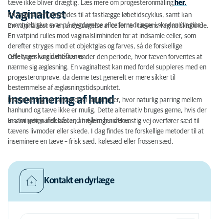
tæve ikke bliver drægtig. Læs mere om progesteronmåling
her.
Vaginaltest
En vaginaltest anvendes til at fastlægge løbetidscyklus, samt kan
eventuelt give svar på sygdomme eller fornadringer i skeden (vagina).
En vaginaltest er en undersøgelse af cellerne i tævens vaginalslimhinde.
En vatpind rulles mod vaginalslimhinden for at indsamle celler, som
derefter stryges mod et objektglas og farves, så de forskellige
celletyper kan identificeres.
Ofte tages vaginaltesten under den periode, hvor tæven forventes at
nærme sig ægløsning. En vaginaltest kan med fordel suppleres med en
progesteronprøve, da denne test generelt er mere sikker til
bestemmelse af ægløsningstidspunktet.
Inseminering af hund
Inseminering kan anvendes i situationer, hvor naturlig parring mellem
hanhund og tæve ikke er mulig. Dette alternativ bruges gerne, hvis der
er stor geografisk afstand mellem hundene.
Insemination indebærer, at dyrlægen af kunstig vej overfører sæd til
tævens livmoder eller skede. I dag findes tre forskellige metoder til at
inseminere en tæve – frisk sæd, kølesæd eller frossen sæd.
Kontakt en dyrlæge