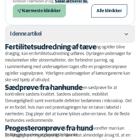
klinikker i nærheden af ​​dig.
Sådan aktiverer du.
Nærmeste klinikker
Alle klinikker
I denne artikel
Fertilitetsudredning af tæve
Hvis tæven har været svær at gennemføre en parring og/eller blive
Fertilitetsudredning af tæve
drægtig, kan en fertilitetsudredning udføres. Dyrlægen undersøger for
misdannelser eller abnormaliteter, der forhindrer parring, og
Sædprøve fra hanhunde
i sammenhæng med undersøgelsen tages ofte en progesteronprøve
og/eller vaginalprøve. Yderligere undersøgelser af kønsorganerne kan
Progesteronprøve fra hund
ske ved hjælp af ultralyd.
Sædprøve fra hanhunde
Ved fertilitetsudredning af hanhunde tages en sædprøve for at
Vaginaltest
kontrollere sædens kvalitet. Sædens udseende, mobilitet
(bevægelighed) samt eventuelle defekter bedømmes i mikroskop. Det
Inseminering af hund
er en fordel, hvis man ved prøvetagningen har en tæve i løbetid i
nærheden. Dog plejer det at kunne lykkes uden en tæve, for de fleste
hanhundes vedkommende.
Progesteronprøve fra hund
Progesteronindholdet i tævens blod kan måles, hvorefter man kan
fastlægge hundens ægløsningstidspunkt.
Et fejlagtigt parringstidspunkt er den mest almindelige årsag til, at en