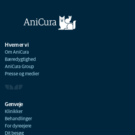
Hvem er vi
Om AniCura
Bæredygtighed
AniCura Group
Presse og medier
Genveje
Klinikker
Behandlinger
For dyreejere
Dit besøg