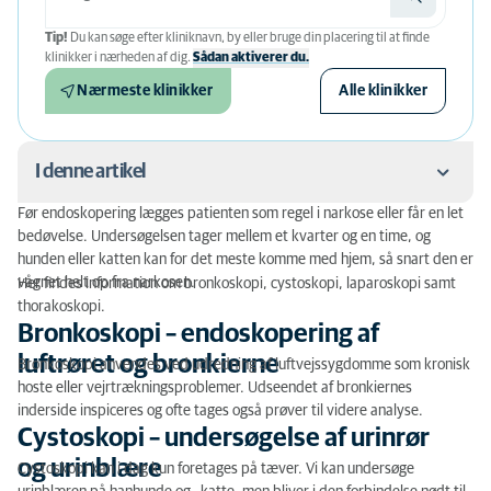
Tip!
Du kan søge efter kliniknavn, by eller bruge din placering til at finde
klinikker i nærheden af ​​dig.
Sådan aktiverer du.
Nærmeste klinikker
Alle klinikker
I denne artikel
Før endoskopering lægges patienten som regel i narkose eller får en let
Bronkoskopi – endoskopering af luftrøret og
bedøvelse. Undersøgelsen tager mellem et kvarter og en time, og
bronkierne
hunden eller katten kan for det meste komme med hjem, så snart den er
vågnet helt op fra narkosen.
Her findes information om bronkoskopi, cystoskopi, laparoskopi samt
Cystoskopi – undersøgelse af urinrør og urinblære
thorakoskopi.
Bronkoskopi – endoskopering af
Laparoskopi – undersøgelse af bugorganer
luftrøret og bronkierne
Bronkoskopi anvendes ved udredning af luftvejssygdomme som kronisk
hoste eller vejrtrækningsproblemer. Udseendet af bronkiernes
Thorakoskopi – undersøgelse af brysthule
inderside inspiceres og ofte tages også prøver til videre analyse.
Cystoskopi – undersøgelse af urinrør
og urinblære
Cystoskopi kan i dag kun foretages på tæver. Vi kan undersøge