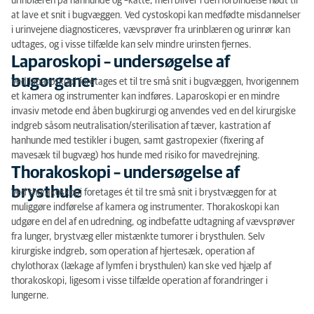
urinblæren på hanhunde og –katte, men bliver i den forbindelse nødt til
at lave et snit i bugvæggen. Ved cystoskopi kan medfødte misdannelser
i urinvejene diagnosticeres, vævsprøver fra urinblæren og urinrør kan
udtages, og i visse tilfælde kan selv mindre urinsten fjernes.
Laparoskopi – undersøgelse af
bugorganer
Ved laparoskopi foretages et til tre små snit i bugvæggen, hvorigennem
et kamera og instrumenter kan indføres. Laparoskopi er en mindre
invasiv metode end åben bugkirurgi og anvendes ved en del kirurgiske
indgreb såsom neutralisation/sterilisation af tæver, kastration af
hanhunde med testikler i bugen, samt gastropexier (fixering af
mavesæk til bugvæg) hos hunde med risiko for mavedrejning.
Thorakoskopi – undersøgelse af
brysthule
Ved thorakoskopi foretages ét til tre små snit i brystvæggen for at
muliggøre indførelse af kamera og instrumenter. Thorakoskopi kan
udgøre en del af en udredning, og indbefatte udtagning af vævsprøver
fra lunger, brystvæg eller mistænkte tumorer i brysthulen. Selv
kirurgiske indgreb, som operation af hjertesæk, operation af
chylothorax (lækage af lymfen i brysthulen) kan ske ved hjælp af
thorakoskopi, ligesom i visse tilfælde operation af forandringer i
lungerne.