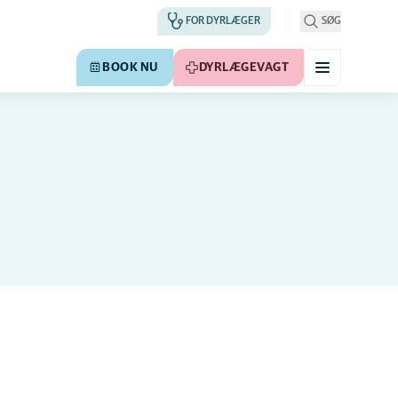
FOR DYRLÆGER
SØG
BOOK NU
DYRLÆGEVAGT