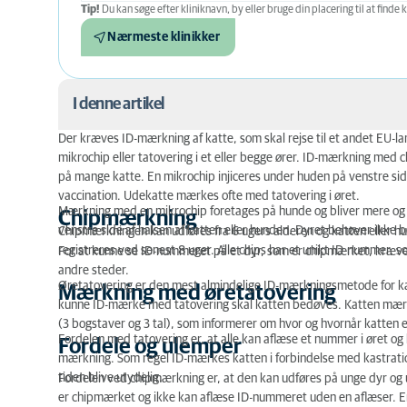
Tip!
Du kan søge efter kliniknavn, by eller bruge din placering til at finde k
Nærmeste klinikker
I denne artikel
Der kræves ID-mærkning af katte, som skal rejse til et andet EU
Chipmærkning
mikrochip eller tatovering i et eller begge ører. ID-mærkning me
på mange katte. En mikrochip injiceres under huden på venstre sid
Mærkning med øretatovering
vaccination. Udekatte mærkes ofte med tatovering i øret.
Mærkning med en mikrochip foretages på hunde og bliver mere og 
Chipmærkning
Fordele og ulemper
venstre side af halsen af katten eller hunden. Dyret behøver ikke 
Chipmærkningen kan udføres fra 6 ugers alderen og katten eller hu
registreres ved senest 8 uger. Alle chips har et unikt ID-nummer, so
For at kunne se ID-nummeret på et dyr, som er chipmærket, kræves e
andre steder.
Øretatovering er den mest almindelige ID-mærkningsmetode for kat
Mærkning med øretatovering
kunne ID-mærke med tatovering skal katten bedøves. Katten mærke
(3 bogstaver og 3 tal), som informerer om hvor og hvornår katten 
Fordelen med tatovering er, at alle kan aflæse et nummer i øret o
Fordele og ulemper
mærkning. Som regel ID-mærkes katten i forbindelse med kastratio
tiden blive utydelig.
Fordelen ved chipmærkning er, at den kan udføres på unge dyr og 
er chipmærket og ikke kan aflæse ID-nummeret uden en aflæser. En 