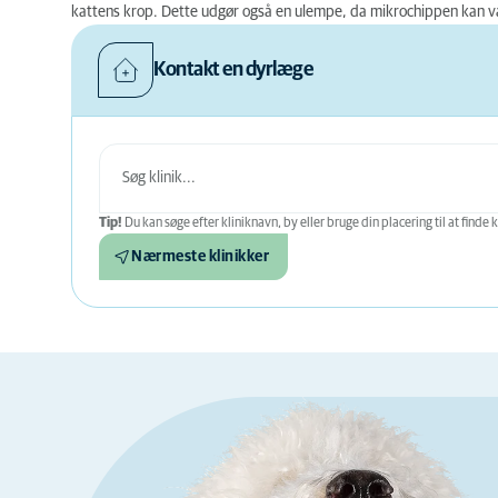
kattens krop. Dette udgør også en ulempe, da mikrochippen kan v
Kontakt en dyrlæge
Tip!
Du kan søge efter kliniknavn, by eller bruge din placering til at finde k
Nærmeste klinikker