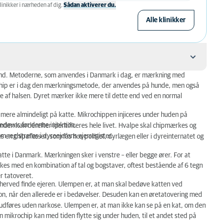
linikker i nærheden af ​​dig.
Sådan aktiverer du.
Alle klinikker
-land. Metoderne, som anvendes i Danmark i dag, er mærkning med
d chip er i dag den mærkningsmetode, der anvendes på hunde, men også
e af halsen. Dyret mærker ikke mere til dette end ved en normal
mere almindeligt på katte. Mikrochippen injiceres under huden på
bedøves før denne injektion.
nden kan derefter identificeres hele livet. Hvalpe skal chipmærkes og
m registreres i dyreejerens ejerregister.
n chipaflæser, som fås hos politiet, dyrlægen eller i dyreinternatet og
te i Danmark. Mærkningen sker i venstre – eller begge ører. For at
s med en kombination af tal og bogstaver, oftest bestående af 6 tegn
er tatoveret.
g herved finde ejeren. Ulempen er, at man skal bedøve katten ved
n, når den allerede er i bedøvelser. Desuden kan en øretatovering med
udføres uden narkose. Ulempen er, at man ikke kan se på en kat, om den
mikrochip kan med tiden flytte sig under huden, til et andet sted på