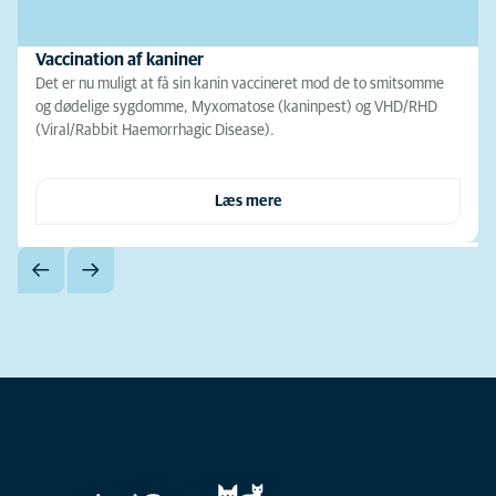
Vaccination af kaniner
Det er nu muligt at få sin kanin vaccineret mod de to smitsomme
og dødelige sygdomme, Myxomatose (kaninpest) og VHD/RHD
(Viral/Rabbit Haemorrhagic Disease).
Læs mere