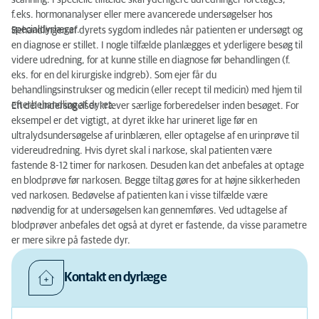
scanning. I specielle tilfælde skal yderligere udredninger foretages,
f.eks. hormonanalyser eller mere avancerede undersøgelser hos
specialdyrlæger.
Behandlingen af dyrets sygdom indledes når patienten er undersøgt og
en diagnose er stillet. I nogle tilfælde planlægges et yderligere besøg til
videre udredning, for at kunne stille en diagnose før behandlingen (f.
eks. for en del kirurgiske indgreb). Som ejer får du
behandlingsinstrukser og medicin (eller recept til medicin) med hjem til
efterbehandling af dyret.
En del undersøgelser kræver særlige forberedelser inden besøget. For
eksempel er det vigtigt, at dyret ikke har urineret lige før en
ultralydsundersøgelse af urinblæren, eller optagelse af en urinprøve til
videreudredning. Hvis dyret skal i narkose, skal patienten være
fastende 8-12 timer for narkosen. Desuden kan det anbefales at optage
en blodprøve før narkosen. Begge tiltag gøres for at højne sikkerheden
ved narkosen. Bedøvelse af patienten kan i visse tilfælde være
nødvendig for at undersøgelsen kan gennemføres. Ved udtagelse af
blodprøver anbefales det også at dyret er fastende, da visse parametre
er mere sikre på fastede dyr.
Kontakt en dyrlæge