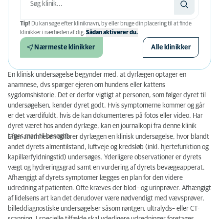
Tip!
Du kan søge efter kliniknavn, by eller bruge din placering til at finde
klinikker i nærheden af ​​dig.
Sådan aktiverer du.
Nærmeste klinikker
Alle klinikker
En klinisk undersøgelse begynder med, at dyrlægen optager
en
anamnese, dvs spørger ejeren om hundens eller kattens
sygdomshistorie. Det er derfor vigtigt at personen, som følger dyret til
undersøgelsen, kender dyret godt. Hvis symptomerne kommer og går
er det værdifuldt, hvis de kan dokumenteres på fotos eller video. Har
dyret været hos anden dyrlæge, kan en journalkopi fra denne klinik
tages med til besøget.
Efter anamnesen udfører dyrlægen en klinisk undersøgelse, hvor blandt
andet dyrets almentilstand, luftveje og kred
sløb (inkl. hjertefunktion og
kapillærfyldningstid) undersøges. Yderligere observationer er dyrets
vægt og hydreringsgrad samt en vurdering af dyrets bevægeapperat.
Afhængigt af dyrets symptomer lægges en plan for den videre
udredning af patienten. Ofte kræves der blod– og urinprøver. Afhængigt
af lidelsens art kan det derudover være nødvendigt med vævsprøver,
billeddiagnostiske undersøgelser såsom røntgen, ultralyds– eller CT-