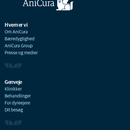
Hvem er vi
Om AniCura
Bæredygtighed
AniCura Group
Presse og medier
Genveje
Klinikker
Behandlinger
For dyreejere
Dit besøg