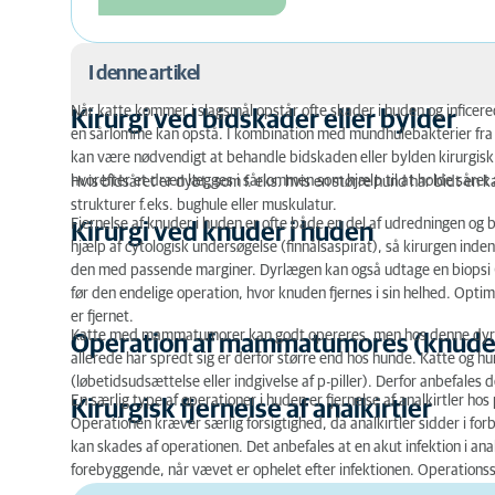
I denne artikel
Når katte kommer i slagsmål opstår ofte skader i huden og inficer
Kirurgi ved bidskader eller bylder
en sårlomme kan opstå. I kombination med mundhulebakterier fra bidd
Kirurgi ved bidskader eller bylder
kan være nødvendigt at behandle bidskaden eller bylden kirurgisk.
Kirurgi ved knuder i huden
hvorefter et dræn lægges i sårlommen som hjælp til at holde såret 
Hvis bidsåret er dybt, som f. eks. hvis en større hund har bidt en k
strukturer f.eks. bughule eller muskulatur.
Operation af mammatumores (knuder i mælkekirt
Fjernelse af knuder i huden er ofte både en del af udredningen og
Kirurgi ved knuder i huden
hjælp af cytologisk undersøgelse (finnålsaspirat), så kirurgen ind
Kirurgisk fjernelse af analkirtler
den med passende marginer. Dyrlægen kan også udtage en biopsi (
før den endelige operation, hvor knuden fjernes i sin helhed. Optimal
er fjernet.
Katte med mammatumorer kan godt opereres, men hos denne dyrear
Operation af mammatumores (knuder
allerede har spredt sig er derfor større end hos hunde. Katte og 
(løbetidsudsættelse eller indgivelse af p-piller). Derfor anbefales d
En særlig type af operationer i huden er fjernelse af analkirtler h
Kirurgisk fjernelse af analkirtler
Operationen kræver særlig forsigtighed, da analkirtler sidder i fo
kan skades af operationen. Det anbefales at en akut infektion i an
forebyggende, når vævet er ophelet efter infektionen. Operationsså