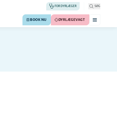
FOR DYRLÆGER
SØG
BOOK NU
DYRLÆGEVAGT