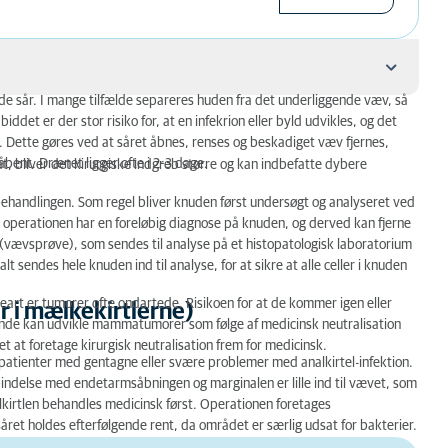
ede sår. I mange tilfælde separeres huden fra det underliggende væv, så
et er der stor risiko for, at en infekrion eller byld udvikles, og det
 Dette gøres ved at såret åbnes, renses og beskadiget væv fjernes,
åbent. Drænet ligger ofte i 2-3 dage.
at, bliver det kirurgiske indgreb større og kan indbefatte dybere
lerne)
 behandlingen. Som regel bliver knuden først undersøgt og analyseret ved
en operationen har en foreløbig diagnose på knuden, og derved kan fjerne
vævsprøve), som sendes til analyse på et histopatologisk laboratorium
t sendes hele knuden ind til analyse, for at sikre at alle celler i knuden
t er tumorer ofte ondartede. Risikoen for at de kommer igen eller
 i mælkekirtlerne)
hunde kan udvikle mammatumorer som følge af medicinsk neutralisation
et at foretage kirurgisk neutralisation frem for medicinsk.
os patienter med gentagne eller svære problemer med analkirtel-infektion.
rbindelse med endetarmsåbningen og marginalen er lille ind til vævet, som
alkirtlen behandles medicinsk først. Operationen foretages
ret holdes efterfølgende rent, da området er særlig udsat for bakterier.