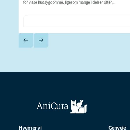
for visse hudsygdomme, ligesom mange lidelser ofter…
Hvem er vi
Genveje