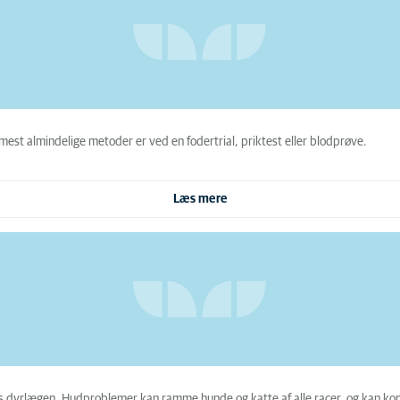
e mest almindelige metoder er ved en fodertrial, priktest eller blodprøve.
Læs mere
os dyrlægen. Hudproblemer kan ramme hunde og katte af alle racer, og kan ko