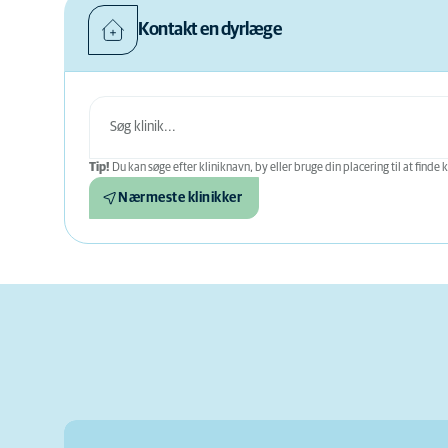
Kontakt en dyrlæge
Tip!
Du kan søge efter kliniknavn, by eller bruge din placering til at finde k
Nærmeste klinikker