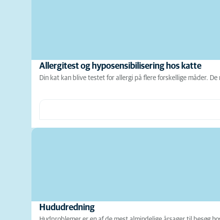
Allergitest og hyposensibilisering hos katte
Din kat kan blive testet for allergi på flere forskellige måder. D
Hududredning
Hudproblemer er en af de mest almindelige årsager til besøg h