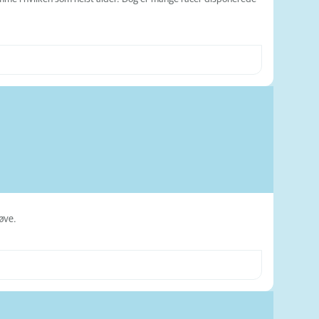
røve.