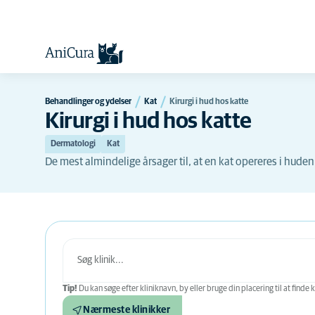
Behandlinger og ydelser
Kat
Kirurgi i hud hos katte
Kirurgi i hud hos katte
Dermatologi
Kat
De mest almindelige årsager til, at en kat opereres i hude
Tip!
Du kan søge efter kliniknavn, by eller bruge din placering til at finde k
Nærmeste klinikker