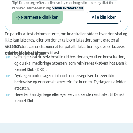
Tip!
Du kan søge efter kliniknavn, by eller bruge din placering til at finde
klinikker i nærheden af ​​dig.
Sådan aktiverer du.
Nærmeste klinikker
Alle klinikker
En patella-attest dokumenterer, om knæskallen sidder hvor den skal og
ikke kan lukseres, eller om der er tale om luksation, samt graden af
luksation.
Visse hunderacer er disponeret for patella-luksation, og derfor kræves
en attest før dyret bruges til avl.
Udarbejdelse af attest:
Som ejer skal du selv bestille tid hos dyrlægen til en konsultation,
og du skal medbringe attesten, som rekvireres (købes) hos Dansk
Kennel Klub (DKK).
Dyrlægen undersøger din hund, undersøgelsen kræver ikke
bedøvelse og er normalt smertefri for hunden. Dyrlægen udfylder
attesten.
Herefter kan dyrlæge eller ejer selv indsende resultatet til Dansk
Kennel Klub.