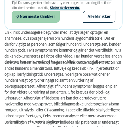
Tip!
Du kan søge efter kliniknavn, by eller bruge din placering til at finde
klinikker i nærheden af ​​dig.
Sådan aktiverer du.
Nærmeste klinikker
Alle klinikker
En klinisk undersøgelse begynder med, at dyrlægen optager
en
anamnese, dvs spørger ejeren om hundens sygdomshistorie. Det er
derfor vigtigt at personen, som følger hunden til undersøgelsen, kender
hunden godt. Hvis symptomerne kommer og går er det værdifuldt, hvis
de kan dokumenteres på fotos eller video. Har hunden været hos anden
dyrlæge, kan en journalkopi fra denne klinik tages med til besøget.
Efter anamnesen udfører dyrlægen en klinisk undersøgelse, hvor blandt
andet hundens almentilstand, luftveje og kred
sløb (inkl. hjertefunktion
og kapillærfyldningstid) undersøges. Yderligere observationer er
hundens vægt og hydreringsgrad samt en vurdering af
bevægeapperatet. Afhængigt af hundens symptomer lægges en plan
for den videre udredning af patienten. Ofte kræves der blod– og
urinprøver. Afhængigt af lidelsens art kan det derudover være
nødvendigt med vævsprøver, billeddiagnostiske undersøgelser såsom
røntgen, ultralyds– eller CT-scanning. I specielle tilfælde skal yderligere
udredninger foretages, f.eks. hormonanalyser eller mere avancerede
undersøgelser hos specialdyrlæger.
Behandlingen af hundens sygdom indledes når patienten er undersøgt