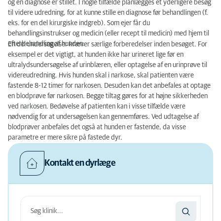
og en diagnose er stillet. I nogle tilfælde planlægges et yderligere besøg
til videre udredning, for at kunne stille en diagnose før behandlingen (f.
eks. for en del kirurgiske indgreb). Som ejer får du
behandlingsinstrukser og medicin (eller recept til medicin) med hjem til
efterbehandling af hunden.
En del undersøgelser kræver særlige forberedelser inden besøget. For
eksempel er det vigtigt, at hunden ikke har urineret lige før en
ultralydsundersøgelse af urinblæren, eller optagelse af en urinprøve til
videreudredning. Hvis hunden skal i narkose, skal patienten være
fastende 8-12 timer for narkosen. Desuden kan det anbefales at optage
en blodprøve før narkosen. Begge tiltag gøres for at højne sikkerheden
ved narkosen. Bedøvelse af patienten kan i visse tilfælde være
nødvendig for at undersøgelsen kan gennemføres. Ved udtagelse af
blodprøver anbefales det også at hunden er fastende, da visse
parametre er mere sikre på fastede dyr.
Kontakt en dyrlæge