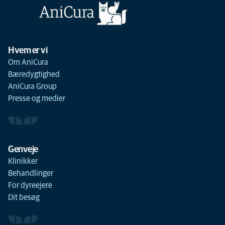
Hvem er vi
Om AniCura
Bæredygtighed
AniCura Group
Presse og medier
Genveje
Klinikker
Behandlinger
For dyreejere
Dit besøg