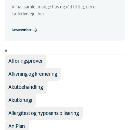
Medicinsk område
Adfærd
Alle dyretyper
Vi har samlet mange tips og råd til dig, der er
kæledyrsejer her.
Akut
Andre dyr
Antibiotika
Hund
Læs mere her
Billeddiagnostik
Hvalpe
Bløddelskirurgi
Kanin
A
Dermatologi
Kat
Afføringsprøver
Ernæring
Killing
Aflivning og kremering
Fysioterapi
Seniorhund
Akutbehandling
Hjertelidelser
Seniorkat
Infektionssygdomme
Akutkirurgi
Kattesygdomme
Allergitest og hyposensibilisering
Kirurgi
AniPlan
Laboratoriediagnostik