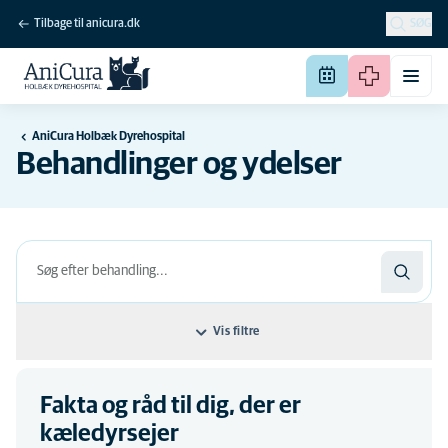
Tilbage til anicura.dk
SØG
AniCura Holbæk Dyrehospital
Behandlinger og ydelser
Vis filtre
Filtrer efter: Behandlingens navn
Fakta og råd til dig, der er
Behandlingens navn
Disciplines
kæledyrsejer