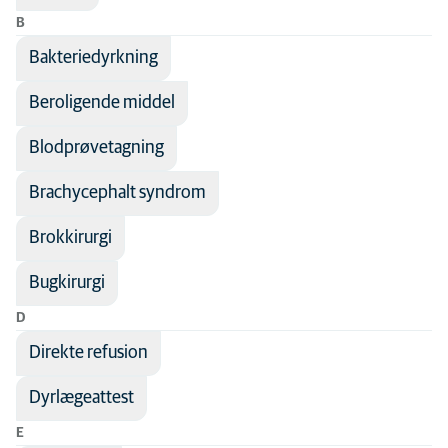
B
Lungelidelser
Bakteriedyrkning
Mave-tarmlidelser
Mund og tænder
Beroligende middel
Narkose
Blodprøvetagning
Neurologi
Brachycephalt syndrom
Ortopædi
Brokkirurgi
Reproduktion
Senior-dyr
Bugkirurgi
Smertebehandling
D
Specialty practice
Direkte refusion
Sygdomsforebyggelse
Dyrlægeattest
Sygepleje
E
Øjne