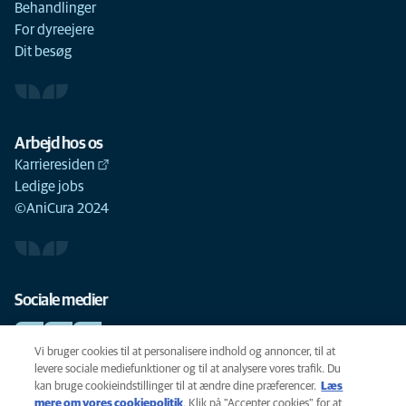
Behandlinger
For dyreejere
Dit besøg
Arbejd hos os
Karrieresiden
Ledige jobs
©AniCura 2024
Sociale medier
Vi bruger cookies til at personalisere indhold og annoncer, til at
levere sociale mediefunktioner og til at analysere vores trafik. Du
kan bruge cookieindstillinger til at ændre dine præferencer.
Læs
Cookie-politik
mere om vores cookiepolitik
(opens in a new tab)
. Klik på "Accepter cookies" for at