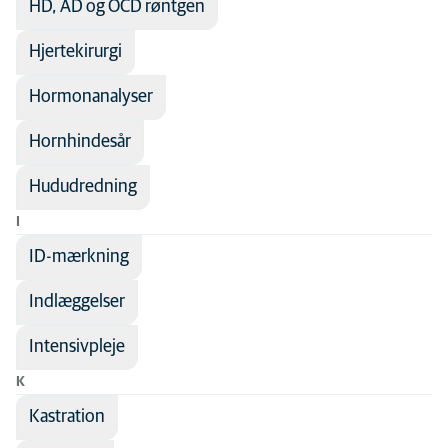
HD, AD og OCD røntgen
Hjertekirurgi
Hormonanalyser
Hornhindesår
Hududredning
I
ID-mærkning
Indlæggelser
Intensivpleje
K
Kastration