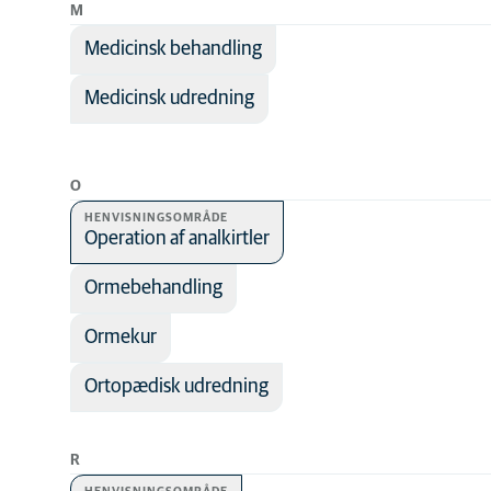
M
Medicinsk behandling
Medicinsk udredning
O
HENVISNINGSOMRÅDE
Operation af analkirtler
Ormebehandling
Ormekur
Ortopædisk udredning
R