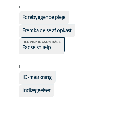
F
Mund og tænder
Forebyggende pleje
Narkose
Neurologi
Fremkaldelse af opkast
Ortopædi
HENVISNINGSOMRÅDE
Fødselshjælp
Reproduktion
Senior-dyr
I
Smertebehandling
ID-mærkning
Specialty practice
Sygdomsforebygge
Indlæggelser
Sygepleje
Øjne