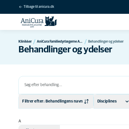
Tilbage til anicura.dk
Klinikker
AniCura Familiedyrlægerne Aars
Behandlinger og ydelser
Behandlinger og ydelser
Filtrer efter: Behandlingens navn
Disciplines
Behandlingens navn
Adfærd
A
Medicinsk område
Akut