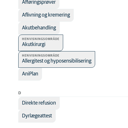
Afføringsprøver
Antibiotika
Aflivning og kremering
Billeddiagnostik
Bløddelskirurgi
Akutbehandling
Dermatologi
HENVISNINGSOMRÅDE
Akutkirurgi
Ernæring
Hjertelidelser
HENVISNINGSOMRÅDE
Allergitest og hyposensibilisering
Infektionssygdo
AniPlan
Kattesygdomme
Kirurgi
D
Kræft
Direkte refusion
Laboratoriediagno
Lungelidelser
Dyrlægeattest
Mave-tarmlidelser