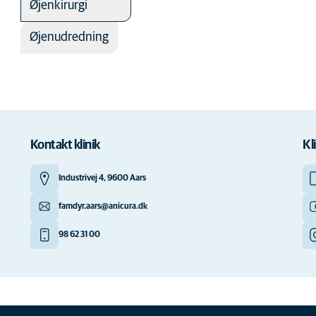
Øjenkirurgi
Øjenudredning
Kontakt klinik
Kl
Industrivej 4, 9600 Aars
famdyr.aars@anicura.dk
98 62 31 00