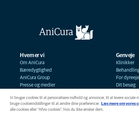
Hvem er vi
Genveje
Om AniCura
Klinikker
Bæredygtighed
Behandlin
AniCura Group
For dyreej
Presse og medier
Dit besøg
Vi bruger cookies til at personalisere indhold og annoncer, til at levere sociale 
bruge cookieindstillinger til at ændre dine præferencer.
Læs mere om vores c
alle cookies eller "Afvis cookies", hvis du ikke ønsker dem.
Cookie-politik
Privatlivspoliti