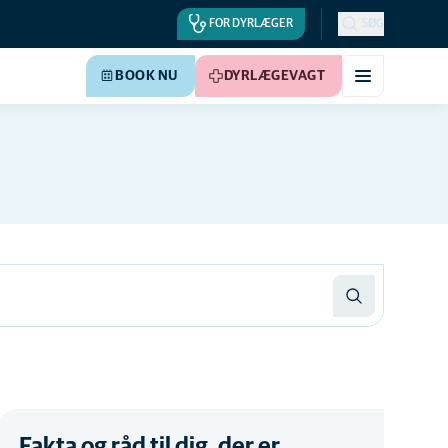
FOR DYRLÆGER
SØG
BOOK NU
DYRLÆGEVAGT
Fakta og råd til dig, der er