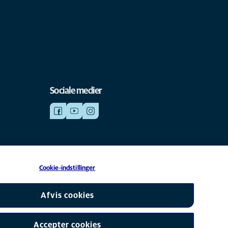
Sociale medier
Cookie-indstillinger
datterselskab af Mars, Inc © 2026
Afvis cookies
Accepter cookies