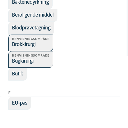
Bakteriedyrkning
Hvalpe
Beroligende middel
Kanin
Kat
Blodprøvetagning
Killing
HENVISNINGSOMRÅDE
Brokkirurgi
Seniorhund
Seniorkat
HENVISNINGSOMRÅDE
Bugkirurgi
mme
Butik
E
EU-pas
stik