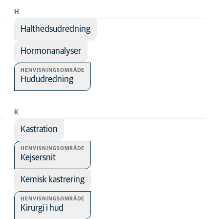
H
Halthedsudredning
Hormonanalyser
HENVISNINGSOMRÅDE
Hududredning
K
Kastration
lse
HENVISNINGSOMRÅDE
Kejsersnit
Kemisk kastrering
HENVISNINGSOMRÅDE
Kirurgi i hud